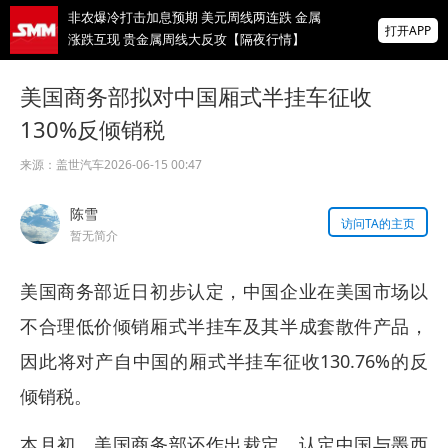
非农爆冷打击加息预期 美元周线两连跌 金属
打开APP
涨跌互现 贵金属周线大反攻【隔夜行情】
2026 SMM锌业大会圆满落幕！大咖云集 共
美国商务部拟对中国厢式半挂车征收
寻锌行业破局发展新机遇
130%反倾销税
美国拟投30亿美元扶持关键矿产
来源：
盖世汽车
2026-06-15 00:47
掌上有色
陈雪
为有色行业打造的神器
访问TA的主页
暂无简介
美国商务部近日初步认定，中国企业在美国市场以
不合理低价倾销厢式半挂车及其半成套散件产品，
因此将对产自中国的厢式半挂车征收130.76%的反
倾销税。
本月初，美国商务部还作出裁定，认定中国与墨西