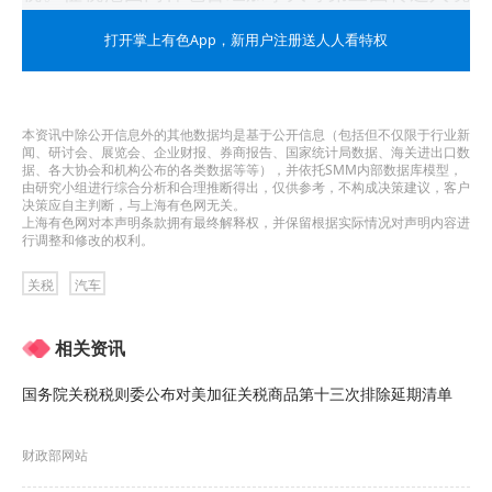
美国的中国产半挂车散件。本次反倾销税将叠加商
打开掌上有色App
，新用户注册送人人看特权
务部此前已公布的反补贴税，进一步约束上述商品
流入美国市场。
本资讯中除公开信息外的其他数据均是基于公开信息（包括但不仅限于行业新
闻、研讨会、展览会、企业财报、券商报告、国家统计局数据、海关进出口数
本次系列贸易调查由美国半挂车制造商联盟发起，
据、各大协会和机构公布的各类数据等等），并依托SMM内部数据库模型，
由研究小组进行综合分析和合理推断得出，仅供参考，不构成决策建议，客户
联盟成员企业包括美国半挂车生产企业Great
决策应自主判断，与上海有色网无关。
上海有色网对本声明条款拥有最终解释权，并保留根据实际情况对声明内容进
Dane、Stoughton Trailers、Wabash National
行调整和修改的权利。
Corporation等。
关税
汽车
该联盟贸易法律顾问罗伯特·E·德弗朗西斯科
相关资讯
（Robert E. DeFrancesco）表示：“此次裁决是美
国务院关税税则委公布对美加征关税商品第十三次排除延期清单
国制造业以及全美各地数千名半挂车产业工人的重
要胜利。美国商务部的决定释放了强烈信号，为本
财政部网站
土产业创造公平竞争的市场环境。”