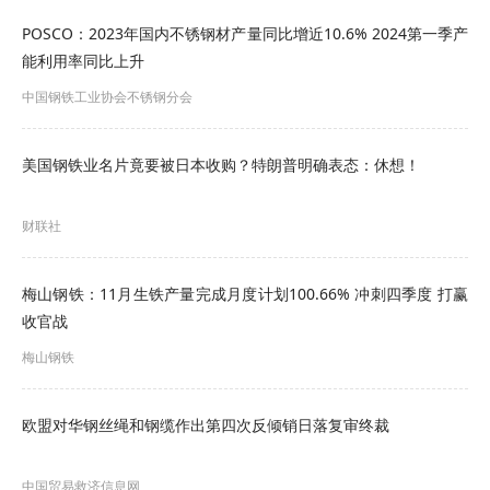
POSCO：2023年国内不锈钢材产量同比增近10.6% 2024第一季产
3.6依法必须进行招标的项目，失信被执行人投标无
能利用率同比上升
效。
中国钢铁工业协会不锈钢分会
4. 招标文件的获取
美国钢铁业名片竟要被日本收购？特朗普明确表态：休想！
4.1 凡有意参加投标者，请于2026年06月08日17时
财联社
00分至2026年07月01日08时00分(北京时间，下
同)，登录鞍钢智慧招投标平台
梅山钢铁：11月生铁产量完成月度计划100.66% 冲刺四季度 打赢
http://bid.ansteel.cn下载电子招标文件。
收官战
点击查看招标详情：
》重机公司表面强化分厂生产
梅山钢铁
用Φ310钢管。招标公告
欧盟对华钢丝绳和钢缆作出第四次反倾销日落复审终裁
中国贸易救济信息网