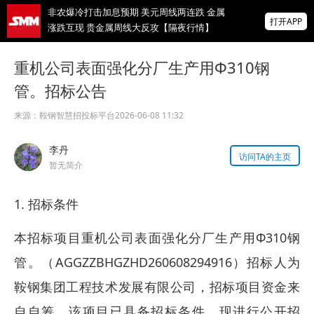
非农爆冷打击加息预期 美元周线两连跌 金属
打开APP
涨跌互现 贵金属周线大反攻【隔夜行情】
2026 SMM锌业大会圆满落幕！大咖云集 共
重机公司表面强化分厂生产用Φ310钢
寻锌行业破局发展新机遇
管。招标公告
美国拟投30亿美元扶持关键矿产
来源：
鞍钢智慧招投标平台
2026-06-08 11:32
掌上有色
李丹
为有色行业打造的神器
访问TA的主页
暂无简介
1. 招标条件
本招标项目重机公司表面强化分厂生产用Φ310钢
管。（AGGZZBHGZHD260608294916）招标人为
鞍钢集团工程技术发展有限公司，招标项目资金来
自自筹，该项目已具备招标条件，现进行公开招