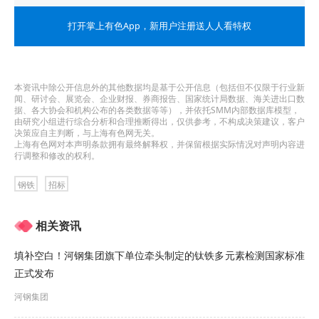
详见附件(如有需要)
打开掌上有色App
，新用户注册送人人看特权
3.3 本次招标要求投标人需满足如下注册资金要求：
本资讯中除公开信息外的其他数据均是基于公开信息（包括但不仅限于行业新
生产型注册资金：200.0（万元）及以上
闻、研讨会、展览会、企业财报、券商报告、国家统计局数据、海关进出口数
据、各大协会和机构公布的各类数据等等），并依托SMM内部数据库模型，
由研究小组进行综合分析和合理推断得出，仅供参考，不构成决策建议，客户
3.4 本次招标要求投标人须具备如下业绩要求：
决策应自主判断，与上海有色网无关。
上海有色网对本声明条款拥有最终解释权，并保留根据实际情况对声明内容进
行调整和修改的权利。
提供一份钢材类产品供货合同及发票。
钢铁
招标
3.5 本次招标要求投标人须具备如下能力要求、财务
要求和其他要求：
相关资讯
财务要求：详见附件（如有需要）
填补空白！河钢集团旗下单位牵头制定的钛铁多元素检测国家标准
正式发布
能力要求：详见附件（如有需要）
河钢集团
其他要求：详见附件（如有需要）