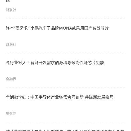
话“
力士2028年的营业利润预测上调24%，三星电子上
财联社
调23.3%。部分分析师认为，AI热潮正在重塑传统
上具有强烈周期性特征的内存行业。
降本“硬需求” 小鹏汽车子品牌MONA或采用国产智驾芯片
此外，据市场消息，近日首届集微存储论坛近期在
财联社
上海张江举行，
会议披露2025年至2027年存储芯片
供需比整体处于供不应求状态，端侧推理算力需求
各行业对人工智能开发需求的激增导致高性能芯片短缺
正重塑利基型存储市场格局。2027年被与会嘉宾视
为观察存储芯片价格趋势的转折之年。
金融界
后市预期方面，据日本共同社报道，世
界半导体贸
华润微李虹：中国半导体产业链需协同创新 共谋新发展格局
易统计协会（WSTS）2日发布报告显示，受人工智
能（AI）相关需求激增带动，今年全球半导体行业
集微网
市场规模预计将同比增长89.9%，达到1.51万亿美