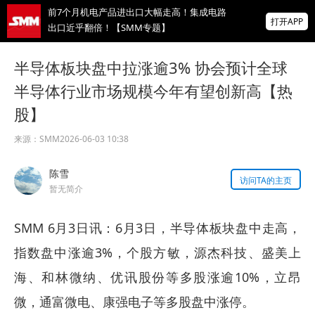
前7个月机电产品进出口大幅走高！集成电路
打开APP
出口近乎翻倍！【SMM专题】
为恒智能诚邀您参加2026 SMM（第十五
半导体板块盘中拉涨逾3% 协会预计全球
届）硅业峰会
半导体行业市场规模今年有望创新高【热
【直播】海外宏观经济及大类资产展望 全球
股】
锌、氧化锌、镀锌板供需及价格展望
掌上有色
来源：
SMM
2026-06-03 10:38
为有色行业打造的神器
陈雪
访问TA的主页
暂无简介
SMM 6月3日讯：6月3日，半导体板块盘中走高，
指数盘中涨逾3%，个股方敏，源杰科技、盛美上
海、和林微纳、优讯股份等多股涨逾10%，立昂
微，通富微电、康强电子等多股盘中涨停。