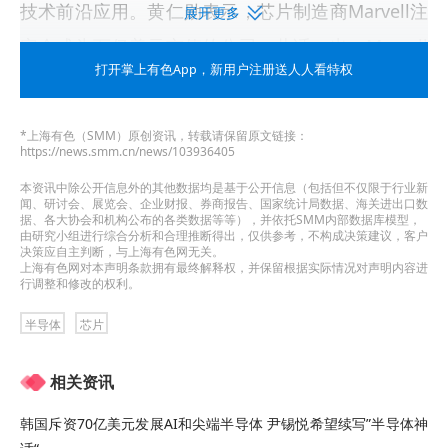
技术前沿应用。黄仁勋表示，芯片制造商Marvell注
展开更多
定会成为万亿美元市值的公司。此话一出，Marvell
打开掌上有色App
，新用户注册送人人看特权
股价单日飙升逾32%，创下三年来最大单日涨幅，
市值从周一约1920亿美元跃升至逾2540亿美元。
*上海有色（SMM）原创资讯，转载请保留原文链接：
https://news.smm.cn/news/103936405
6月2日，韩国SK集团董事长宣布，旗下存储芯片子
本资讯中除公开信息外的其他数据均是基于公开信息（包括但不仅限于行业新
公司SK海力士计划在未来五年内将晶圆产能扩大一
闻、研讨会、展览会、企业财报、券商报告、国家统计局数据、海关进出口数
据、各大协会和机构公布的各类数据等等），并依托SMM内部数据库模型，
倍，以应对全球人工智能基础设施建设带来的内存
由研究小组进行综合分析和合理推断得出，仅供参考，不构成决策建议，客户
决策应自主判断，与上海有色网无关。
芯片持续短缺。他表示，
全球存储芯片供应缺口可
上海有色网对本声明条款拥有最终解释权，并保留根据实际情况对声明内容进
行调整和修改的权利。
能持续至2030年，公司正加大资本支出以弥合供需
半导体
芯片
失衡。
相关资讯
而得益于AI驱动的需求持续性，高盛此前上调了SK
海力士和三星电子2028年的营业利润预测，将SK海
韩国斥资70亿美元发展AI和尖端半导体 尹锡悦希望续写”半导体神