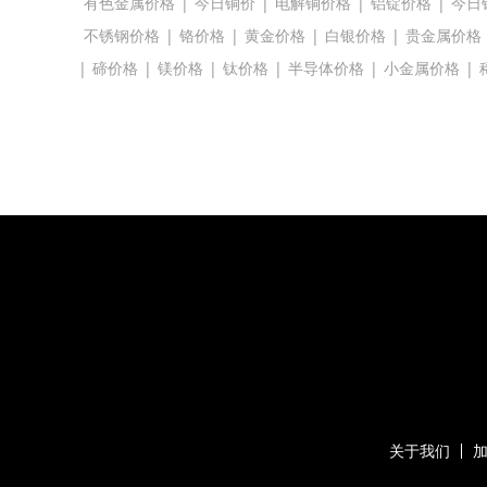
有色金属价格
|
今日铜价
|
电解铜价格
|
铝锭价格
|
今日
不锈钢价格
|
铬价格
|
黄金价格
|
白银价格
|
贵金属价格
|
碲价格
|
镁价格
|
钛价格
|
半导体价格
|
小金属价格
|
关于我们