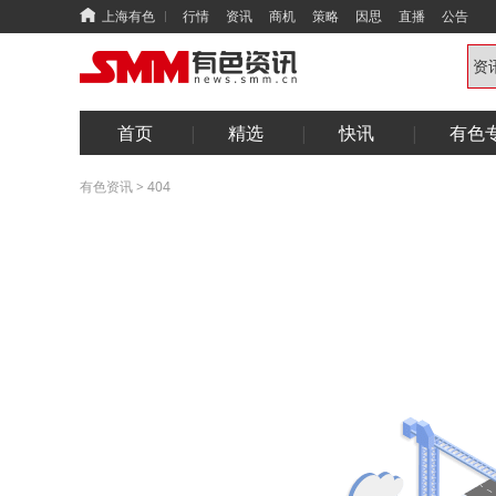
上海有色
行情
资讯
商机
策略
因思
直播
公告
首页
精选
快讯
有色
有色资讯
>
404