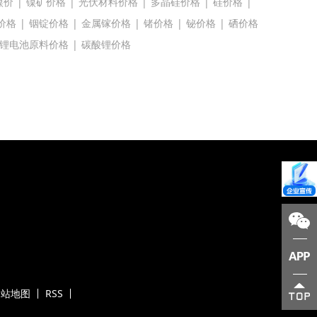
镍价
|
镍矿价格
|
光伏材料价格
|
多晶硅价格
|
硅价格
|
价格
|
铟锭价格
|
金属镓价格
|
锗价格
|
铋价格
|
硒价格
锂电池原料价格
|
碳酸锂价格
网站地图
RSS