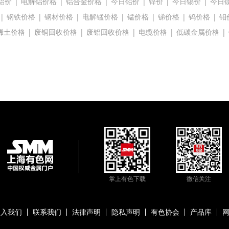
铝价
|
电解铝价格
|
铝合金价格
|
今日铅价
|
锌价
|
今日锡价
|
今日
|
钢铁价格
|
钢材价格
|
电解锰价格
|
锰价格
|
锑价格
|
钨价格
|
钼
稀土价格
|
废铜回收价格
|
废铝回收价格
|
电缆价格
|
低碳金属价格
|
掌上有色下载
微信关注
加入我们
联系我们
法律声明
隐私声明
有色协会
产品库