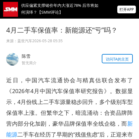
供应偏紧支撑锗价年内大涨近78% 后市将如
打开APP
何演绎？【SMM评论】
前7个月机电产品进出口大幅走高！集成电路
4月二手车保值率：新能源还“亏”吗？
出口近乎翻倍！【SMM专题】
来源：
盖世汽车
2026-05-28 05:35
特雷克金属：弗洛伦斯铜矿下半年产量需增
至约三倍，才能实现全年产量目标
陈雪
访问TA的主页
掌上有色
暂无简介
为有色行业打造的神器
近日，中国汽车流通协会与精真估联合发布了
《2026年4月中国汽车保值率研究报告》。数据显
示，4月份线上二手车源量稳步回升，多个级别车型
保值率上涨。但繁华之下，暗流涌动：合资品牌阵
营内部分化加剧，豪华品牌保值率全线企稳，而
新
能源
二手车在经历了早期的“残值焦虑”后，正迎来市