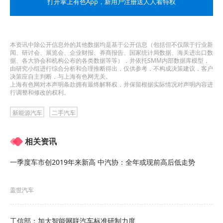
打开掌上有色App
，新用户注册送人人看特权
4月下旬北京车展的重磅开幕及密集的新车发布，加
上临近“五一”小长假，让不少潜在置换用户选择
本资讯中除公开信息外的其他数据均是基于公开信息（包括但不仅限于行业新
闻、研讨会、展览会、企业财报、券商报告、国家统计局数据、海关进出口数
了“持币观望”。他们期待在新车价格战尘埃落定后再
据、各大协会和机构公布的各类数据等等），并依托SMM内部数据库模型，
由研究小组进行综合分析和合理推断得出，仅供参考，不构成决策建议，客户
做决策，这在一定程度上推迟了旧车出手的节奏。
决策应自主判断，与上海有色网无关。
上海有色网对本声明条款拥有最终解释权，并保留根据实际情况对声明内容进
报告预计，随着五一假期新车订单的陆续交付，5月
行调整和修改的权利。
份二手车市场将迎来一波车源释放的小高峰。
新能源汽车
二手汽车
相关资讯
一季度车市创2019年来新高 中汽协：全年或现前高后低走势
图片来源：中国汽车流通协会（下同）
盖世汽车
从级别保值率来看，分化成为关键词。主流轿车和
工信部：加大智能网联汽车标准研制力度