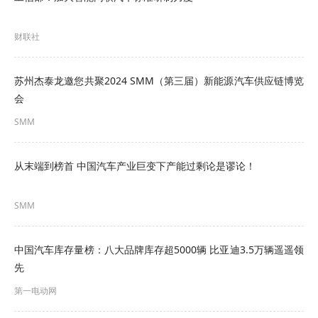
各类SUV的保值率均出现环比小幅上涨。这反映出
在政策刺激下，满足家庭出行的主流家用车和改善
财联社
型置换需求正在稳健释放，为这些“腰部”市场提供了
苏州杰泰龙邀您共聚2024 SMM（第三届）新能源汽车供应链博览
价格支撑。
会
相反，小型车保值率的下滑则敲响了警钟。报告显
SMM
示，小型车保值率下滑主要受新车市场小型电动车
从末端到榜首 中国汽车产业巨变下产能过剩论是谬论！
持续降价的直接冲击。在纯电动小型车细分领域，
比亚迪海鸥以53.5%的保值率位居榜首，海豚以
SMM
48.9%位列第二，五菱缤果以48.8%位列第三。 当
新车价格不断下探，二手车的价格体系自然难以维
中国汽车库存量榜：八大品牌库存超5000辆 比亚迪3.5万辆遥遥领
先
持。
第一电动网
新能源市场则迎来了久违的“集体回春”。报告显示，