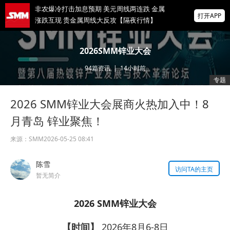
非农爆冷打击加息预期 美元周线两连跌 金属
打开APP
涨跌互现 贵金属周线大反攻【隔夜行情】
2026 SMM锌业大会圆满落幕！大咖云集 共
2026SMM锌业大会
寻锌行业破局发展新机遇
94
篇资讯
|
14小时前
美国拟投30亿美元扶持关键矿产
专题
2026 SMM锌业大会展商火热加入中！8
掌上有色
为有色行业打造的神器
月青岛 锌业聚焦！
来源：
SMM
2026-05-25 08:41
陈雪
访问TA的主页
暂无简介
2026 SMM锌业大会
【时间】
2026年8月6-8日