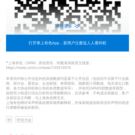
展开更多
打开掌上有色App
，新用户注册送人人看特权
*上海有色（SMM）原创资讯，转载请保留原文链接：
https://news.smm.cn/news/103919974
本资讯中除公开信息外的其他数据均是基于公开信息（包括但不仅限于行业新
闻、研讨会、展览会、企业财报、券商报告、国家统计局数据、海关进出口数
据、各大协会和机构公布的各类数据等等），并依托SMM内部数据库模型，
由研究小组进行综合分析和合理推断得出，仅供参考，不构成决策建议，客户
决策应自主判断，与上海有色网无关。
上海有色网对本声明条款拥有最终解释权，并保留根据实际情况对声明内容进
18㎡特装展台
包含权益
行调整和修改的权利。
锌
锌业大会