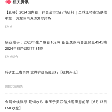
相关资讯
【直播】2024国内铝、锌合金市场行情研判 | 全球压铸市场供需
变革 | 汽车三电系统发展趋势
SMM
锡业股份：2023年生产铟锭102吨 铟金属保有资源储量4945吨
► 接待台
2024年拟产铟锭77.81吨
SMM综合
► 电视机
► 桌椅
锌矿加工费再降 支撑锌价高位运行【机构评论】
► 供需1V1对接
国投安信期货
► 4个参会名额
金属全线飘绿 期铜收跌 承压于美联储推迟降息前景【6月13日
► 线上+线上企业LOGO多渠道展示
LME收盘】