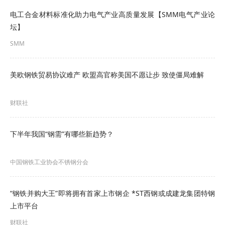
电工合金材料标准化助力电气产业高质量发展【SMM电气产业论
工业和信息化部
坛】
2026年4月29日
SMM
美欧钢铁贸易协议难产 欧盟高官称美国不愿让步 致使僵局难解
财联社
下半年我国“钢需”有哪些新趋势？
中国钢铁工业协会不锈钢分会
“钢铁并购大王”即将拥有首家上市钢企 *ST西钢或成建龙集团特钢
上市平台
财联社