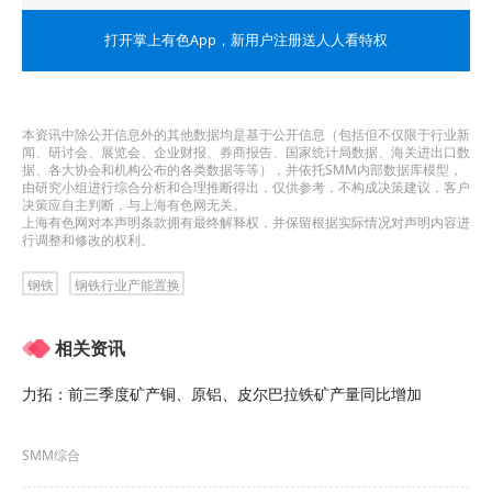
展改革委、生态环境部政策协同，形成部门合力。
打开掌上有色App
，新用户注册送人人看特权
部分原文如下：
工业和信息化部关于印发钢铁行业产能置换实施办
本资讯中除公开信息外的其他数据均是基于公开信息（包括但不仅限于行业新
闻、研讨会、展览会、企业财报、券商报告、国家统计局数据、海关进出口数
法的通知
据、各大协会和机构公布的各类数据等等），并依托SMM内部数据库模型，
由研究小组进行综合分析和合理推断得出，仅供参考，不构成决策建议，客户
决策应自主判断，与上海有色网无关。
工信部原〔2026〕97号
上海有色网对本声明条款拥有最终解释权，并保留根据实际情况对声明内容进
行调整和修改的权利。
各省、自治区、直辖市及新疆生产建设兵团工业和
钢铁
钢铁行业产能置换
信息化主管部门，中国宝武钢铁集团有限公司、鞍
相关资讯
钢集团有限公司、新兴际华集团有限公司：
力拓：前三季度矿产铜、原铝、皮尔巴拉铁矿产量同比增加
现将修订后的《钢铁行业产能置换实施办法》印发
给你们，自文件印发之日起施行，请认真抓好贯彻
SMM综合
落实。