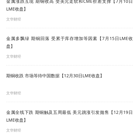
金属涨跌互现 期铜收高 受美元走软和CME价差支撑【7月10日
LME收盘】
1.报名人对本预告如有疑问的，可以向采购发布
文华财经
联系人提出询问。联系人：周矿生，联系电话：
13993783567。
金属多飘绿 期铜回落 受累于库存增加等因素【7月15日LME收
六、质疑投诉
盘】
文华财经
对采购活动有质疑投诉的，请将信息发送至酒钢
集团交易中心交易监督室邮箱
期铜收跌 市场等待中国数据【12月30日LME收盘】
（jyjds@jiugang.com），联系电话：0937-
6713939。
文华财经
相关附件
金属全线下跌 期铜触及五周最低 美元跳涨引发抛售【12月19日
无
LME收盘】
文华财经
供应链管理分公司