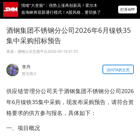
情绪“大变脸”：强势上涨再创新高！霍尔木
打开APP
兹海峡将迎新通行模式！A股风格，要切换了
到货即被抢购一空！优质废铜“一货难求” 怎
酒钢集团不锈钢分公司2026年6月镍铁35
么个事儿？【机构评论】
集中采购招标预告
【8.6锂电快讯】中国汽车工业协会自动驾驶
汽车产业发展联席会启动成立
来源：
酒钢公共交易平台
2026-05-18 01:55
掌上有色
李丹
为有色行业打造的神器
访问TA的主页
暂无简介
供应链管理分公司关于酒钢集团不锈钢分公司2026
年6月镍铁35集中采购，现发布采购预告，请符合资
格要求的供方参与报名，具体如下：
一、项目概况