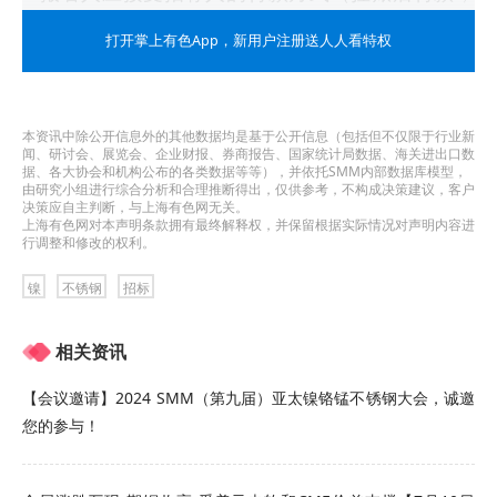
现汇）。
打开掌上有色App
，新用户注册送人人看特权
4.报名人应具有响应招标项目的能力。
5.投标人采用公路运输方式时，承运车辆全部采用
本资讯中除公开信息外的其他数据均是基于公开信息（包括但不仅限于行业新
新能源汽车或达到国六排放标准的汽车。
闻、研讨会、展览会、企业财报、券商报告、国家统计局数据、海关进出口数
据、各大协会和机构公布的各类数据等等），并依托SMM内部数据库模型，
三、报名方式
由研究小组进行综合分析和合理推断得出，仅供参考，不构成决策建议，客户
决策应自主判断，与上海有色网无关。
上海有色网对本声明条款拥有最终解释权，并保留根据实际情况对声明内容进
供应商须在上述时间范围内响应预告，登录电子
行调整和修改的权利。
招投标系统（
https://eps.jiugangbid.com/
），未
镍
不锈钢
招标
注册供应商需首先完成注册后，点击对应采购预
相关资讯
告“我要报名”，填写相关信息。
四、报名截止日期
【会议邀请】2024 SMM（第九届）亚太镍铬锰不锈钢大会，诚邀
您的参与！
2026年5月22日10时49分
五、交流反馈