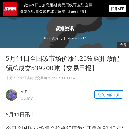
非农爆冷打击加息预期 美元周线两连跌 金属
打开APP
涨跌互现 贵金属周线大反攻【隔夜行情】
2026 SMM锌业大会圆满落幕！大咖云集 共
碳排资讯
寻锌行业破局发展新机遇
1008
篇资讯
|
2026-08-07
美国拟投30亿美元扶持关键矿产
专题
5月11日全国碳市场价涨1.25% 碳排放配
掌上有色
为有色行业打造的神器
额总成交539200吨【交易日报】
来源：
上海环境能源交易所
2026-05-11 11:04
李丹
访问TA的主页
暂无简介
5月11日讯：
今日全国碳市场综合价格行情为: 开盘价80.10元/