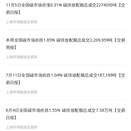
11月5日全国碳市场价涨0.31% 碳排放配额总成交2274030吨【交
易日报】
上海环境能源交易所
声明
全国碳排放权交易机构成立前，全国碳排放权交易
本周全国碳市场价跌1.85% 碳排放配额总成交2,209,959吨【交易
周报】
信息由上海环境能源交易所股份有限公司（以下简
上海环境能源交易所
称“交易机构”）进行发布和监督。
除生态环境部公开的全国碳排放权交易信息外，未
7月11日全国碳市场价跌1.04% 碳排放配额总成交187,189吨【交
易日报】
经交易机构同意，其他任何机构和个人不得擅自发
上海环境能源交易所
布全国碳市场综合价格行情及各年度碳排放配额成
交情况等公开信息，如需转载需注明出处。擅自发
6月4日全国碳市场价跌1.55% 碳排放配额总成交7.58万吨【交易
布、转载未注明出处或转载非交易机构发布的全国
日报】
碳排放权交易信息的机构或个人，交易机构有权依
上海环境能源交易所