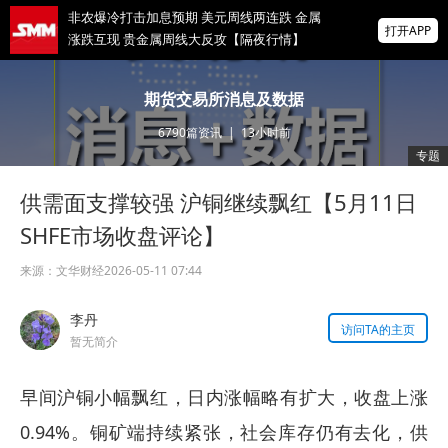
非农爆冷打击加息预期 美元周线两连跌 金属
打开APP
涨跌互现 贵金属周线大反攻【隔夜行情】
2026 SMM锌业大会圆满落幕！大咖云集 共
期货交易所消息及数据
寻锌行业破局发展新机遇
6790
篇资讯
|
13小时前
美国拟投30亿美元扶持关键矿产
专题
供需面支撑较强 沪铜继续飘红【5月11日
掌上有色
为有色行业打造的神器
SHFE市场收盘评论】
来源：
文华财经
2026-05-11 07:44
李丹
访问TA的主页
暂无简介
早间沪铜小幅飘红，日内涨幅略有扩大，收盘上涨
0.94%。铜矿端持续紧张，社会库存仍有去化，供