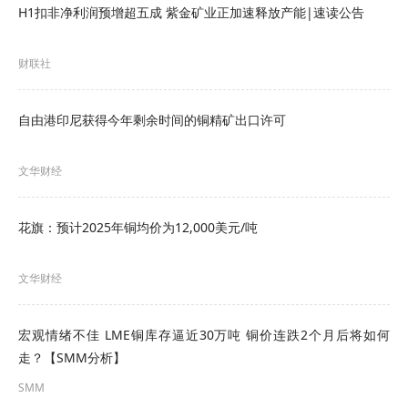
H1扣非净利润预增超五成 紫金矿业正加速释放产能|速读公告
财联社
自由港印尼获得今年剩余时间的铜精矿出口许可
文华财经
花旗：预计2025年铜均价为12,000美元/吨
文华财经
宏观情绪不佳 LME铜库存逼近30万吨 铜价连跌2个月后将如何
走？【SMM分析】
SMM