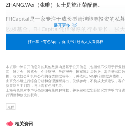
ZHANG,Wei（张唯）女士是施正荣配偶。
FHCapital是一家专注于成长型清洁能源投资的私募
展开更多
股权基金。FH Capital凭借深厚的行业专长、强大
的融资能力和长期积累的行业关系，为该领域成长
打开掌上有色App
，新用户注册送人人看特权
型企业提供所需的资金。FHCapital已投资并参股的
企业包括ES Foundry与Delaware RiverSolar。前者
本资讯中除公开信息外的其他数据均是基于公开信息（包括但不仅限于行业新
专注于美国光伏电池片的制造与销售，后者则是美
闻、研讨会、展览会、企业财报、券商报告、国家统计局数据、海关进出口数
据、各大协会和机构公布的各类数据等等），并依托SMM内部数据库模型，
国领先的光储项目开发商。交易完成后，FH及其关
由研究小组进行综合分析和合理推断得出，仅供参考，不构成决策建议，客户
决策应自主判断，与上海有色网无关。
联方将在美新能源产业链中逐步完善布局，并继续
上海有色网对本声明条款拥有最终解释权，并保留根据实际情况对声明内容进
行调整和修改的权利。
支持晶科美国工厂在当地市场的合规运营与稳健发
光伏
展。
相关资讯