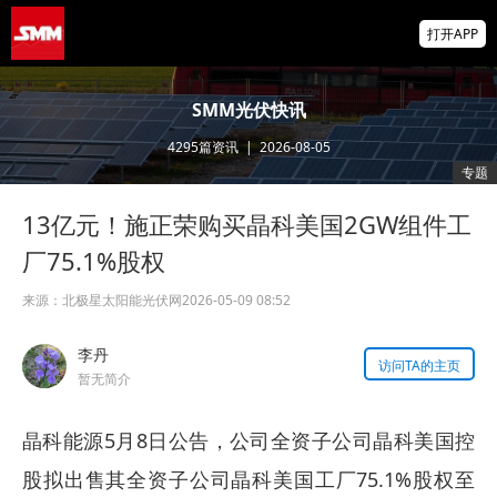
供应偏紧支撑锗价上行 小金属板块走强 云南
打开APP
锗业、中钨高新领涨【SMM快讯】
存储芯片股延续跌势，美股盘前SK海力士跌
SMM光伏快讯
超5%、闪迪跌超8%，金价升至近两月高位
4295
篇资讯
|
2026-08-05
IMF披露：加纳央行去年买黄金亏损19亿美
专题
元
13亿元！施正荣购买晶科美国2GW组件工
厂75.1%股权
来源：
北极星太阳能光伏网
2026-05-09 08:52
李丹
访问TA的主页
暂无简介
晶科能源5月8日公告，公司全资子公司晶科美国控
股拟出售其全资子公司晶科美国工厂75.1%股权至