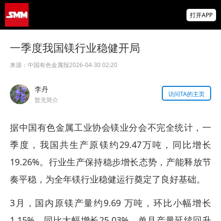
非农爆冷打击加息预期 美元周线两连跌 金属
打开APP
涨跌互现 贵金属周线大反攻【隔夜行情】
2026 SMM锌业大会圆满落幕！大咖云集 共
一季度我国镁行业稳健开局
寻锌行业破局发展新机遇
来源：
中国有色金属报
2026-04-30 02:20
美国拟投30亿美元扶持关键矿产
李丹
访问TA的主页
暂无简介
据中国有色金属工业协会镁业分会不完全统计，一
季度，我国共生产原镁约29.47万吨，同比增长
19.26%。行业生产保持稳步增长态势，产能释放节
奏平稳，为全年镁行业稳健运行奠定了良好基础。
3月，国内原镁产量约9.69 万吨，环比小幅增长
1.15%，同比大幅增长25.03%。单月产量延续回升