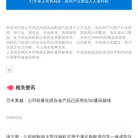
打开掌上有色App
，新用户注册送人人看特权
势头强劲；其他地区合计产量约2.01万吨，生产保
持稳定。
本资讯中除公开信息外的其他数据均是基于公开信息（包括但不仅限于行业新
整体而言，一季度，我国镁行业呈现 “总量增长、区
闻、研讨会、展览会、企业财报、券商报告、国家统计局数据、海关进出口数
据、各大协会和机构公布的各类数据等等），并依托SMM内部数据库模型，
域分化”的运行特征，主产区产能优势凸显，新兴产
由研究小组进行综合分析和合理推断得出，仅供参考，不构成决策建议，客户
决策应自主判断，与上海有色网无关。
区增长动能充沛，行业整体供需格局逐步改善，为
上海有色网对本声明条款拥有最终解释权，并保留根据实际情况对声明内容进
行调整和修改的权利。
后续镁价格企稳及产业高质量发展提供了有力支
镁
撑。
相关资讯
万丰奥威：公司轻量化镁合金产品已应用在5G通讯领域
SMM综合
伊之密：公司研制超大型压铸机可用于满足新能源汽车一体成型压