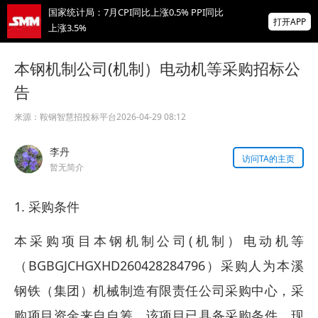
国家统计局：7月CPI同比上涨0.5% PPI同比
打开APP
上涨3.5%
非农爆冷打击加息预期 美元周线两连跌 金属
本钢机制公司(机制）电动机等采购招标公
涨跌互现 贵金属周线大反攻【隔夜行情】
告
2026 SMM锌业大会圆满落幕！大咖云集 共
寻锌行业破局发展新机遇
来源：
鞍钢智慧招投标平台
2026-04-29 08:12
掌上有色
李丹
为有色行业打造的神器
访问TA的主页
暂无简介
1. 采购条件
本采购项目本钢机制公司(机制）电动机等
（BGBGJCHGXHD260428284796）采购人为本溪
钢铁（集团）机械制造有限责任公司采购中心，采
购项目资金来自自筹，该项目已具备采购条件，现