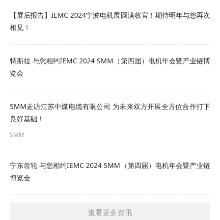
能力要求：详见附件（如有需要）
【展后报告】IEMC 2024宁波电机展圆满收官！期待明年与您再次
相见！
其他要求：详见附件
3.6 本次采购要求依法必须进行招标的项目，失信被
特斯拉 与您相约IEMC 2024 SMM（第四届）电机年会暨产业链博
执行人投标无效。
览会
4. 采购文件的获取
SMM走访江苏中煤电缆有限公司 为未来双方开展全方位合作打下
4.1 凡有意参加投标者，请于2026年04月29日08时
良好基础！
00分至2026年05月06日08时00分(北京时间，下
SMM
同)，登录鞍钢智慧招投标平台
宁东齿轮 与您相约IEMC 2024 SMM（第四届）电机年会暨产业链
http://bid.ansteel.cn下载电子采购文件。
博览会
点击查看招标详情：
》本钢机制公司(机制）电动机
等采购公告
查看更多资讯