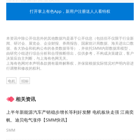
打开掌上有色App
，新用户注册送人人看特权
（2）生产型营业执照
3.3 本次采购要求投标人需满足如下注册资金要求：
本资讯中除公开信息外的其他数据均是基于公开信息（包括但不仅限于行业新
生产型注册资金：300.0（万元）及以上
闻、研讨会、展览会、企业财报、券商报告、国家统计局数据、海关进出口数
据、各大协会和机构公布的各类数据等等），并依托SMM内部数据库模型，
由研究小组进行综合分析和合理推断得出，仅供参考，不构成决策建议，客户
流通型注册资金：100.0（万元）及以上
决策应自主判断，与上海有色网无关。
上海有色网对本声明条款拥有最终解释权，并保留根据实际情况对声明内容进
行调整和修改的权利。
3.4 本次采购要求投标人须具备如下业绩要求：
电机
招标
详见附件
相关资讯
3.5 本次采购要求投标人须具备如下能力要求、财务
上半年新能源汽车产销稳步增长等利好发酵 电机板块走强 江南奕
要求和其他要求：
帆、迪贝电气涨停【SMM快讯】
财务要求：详见附件（如有需要）
SMM