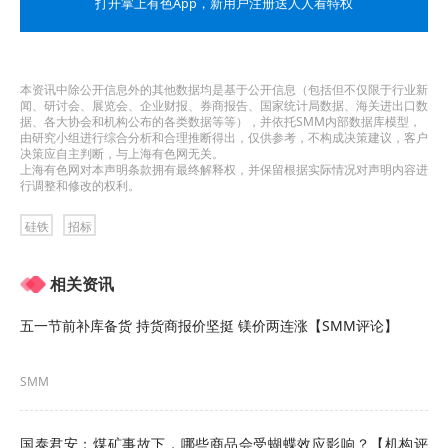
打开掌上有色App
，新用户注册送人人看特权
2.4 货物质量标准或主要技术性能指标：无
供应商资格要求
本资讯中除公开信息外的其他数据均是基于公开信息（包括但不仅限于行业新
闻、研讨会、展览会、企业财报、券商报告、国家统计局数据、海关进出口数
据、各大协会和机构公布的各类数据等等），并依托SMM内部数据库模型，
3.1 供应商资质要求：见附件
由研究小组进行综合分析和合理推断得出，仅供参考，不构成决策建议，客户
决策应自主判断，与上海有色网无关。
上海有色网对本声明条款拥有最终解释权，并保留根据实际情况对声明内容进
点击查看招标详情：
》低碳硅铁C等项目谈判采购公
行调整和修改的权利。
告
硅铁
招标
相关资讯
五一节前补库备货 持货商报价坚挺 镁价两连涨【SMM评论】
SMM
点击了解论坛详请
国泰君安：煤矿事故下，哪些商品会受蝴蝶效应影响？【机构评