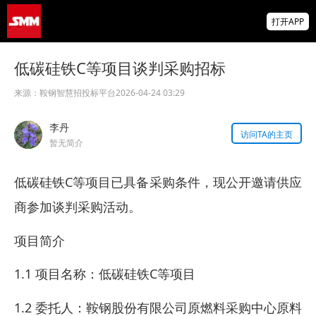
供应偏紧支撑锗价上行 小金属板块走强 云南
打开APP
锗业、中钨高新领涨【SMM快讯】
存储芯片股延续跌势，美股盘前SK海力士跌
低碳硅铁C等项目谈判采购招标
超5%、闪迪跌超8%，金价升至近两月高位
来源：
鞍钢智慧招投标平台
2026-04-24 03:29
IMF披露：加纳央行去年买黄金亏损19亿美
元
李丹
访问TA的主页
暂无简介
低碳硅铁C等项目已具备采购条件，现公开邀请供应
商参加谈判采购活动。
项目简介
1.1 项目名称：低碳硅铁C等项目
1.2 委托人：鞍钢股份有限公司原燃料采购中心原料