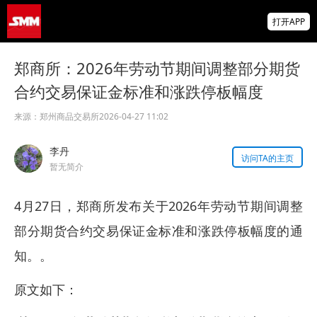
供应偏紧支撑锗价上行 小金属板块走强 云南
打开APP
锗业、中钨高新领涨【SMM快讯】
安徽丰华新材料科技有限公与您相约
郑商所：2026年劳动节期间调整部分期货
2026SMM再生金属产业高峰论坛暨熔铸技术
专场
合约交易保证金标准和涨跌停板幅度
【直播中】海外宏观经济及大类资产展望 全
球锌、氧化锌、镀锌板供需及价格展望
来源：
郑州商品交易所
2026-04-27 11:02
李丹
访问TA的主页
暂无简介
4月27日，郑商所发布关于2026年劳动节期间调整
部分期货合约交易保证金标准和涨跌停板幅度的通
知。。
原文如下：