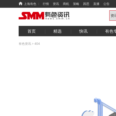
上海有色
行情
资讯
商机
策略
因思
直播
公告
首页
精选
快讯
有色
有色资讯
>
404