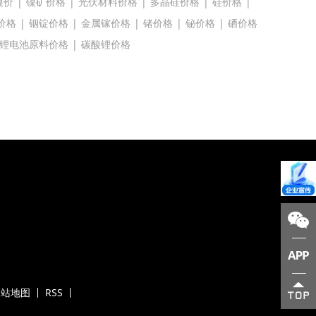
镍价
|
镍矿价格
|
光伏材料价格
|
多晶硅价格
|
硅价格
|
价格
|
铟锭价格
|
金属镓价格
|
锗价格
|
铋价格
|
硒价格
锂电池原料价格
|
碳酸锂价格
网站地图
RSS