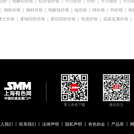
铝价
|
电解铝价格
|
铝合金价格
|
今日铅价
|
锌价
|
今日锡价
|
今日
|
钢铁价格
|
钢材价格
|
电解锰价格
|
锰价格
|
锑价格
|
钨价格
|
钼
稀土价格
|
废铜回收价格
|
废铝回收价格
|
电缆价格
|
低碳金属价格
|
掌上有色下载
微信关注
加入我们
联系我们
法律声明
隐私声明
有色协会
产品库