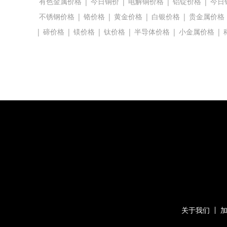
有色金属价格
|
今日铜价
|
电解铜价格
|
铝锭价格
|
今日
不锈钢价格
|
铬价格
|
黄金价格
|
白银价格
|
贵金属价格
|
碲价格
|
镁价格
|
钛价格
|
半导体价格
|
小金属价格
|
关于我们