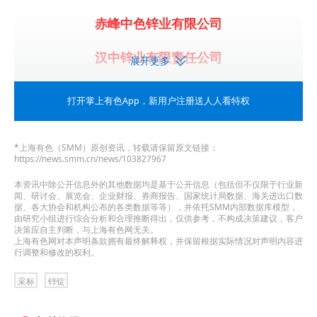
赤峰中色锌业有限公司
汉中锌业有限责任公司
展开更多
河南豫光锌业有限公司
打开掌上有色App
，新用户注册送人人看特权
葫芦岛锌业股份有限公司
*上海有色（SMM）原创资讯，转载请保留原文链接：
华毅（上海）实业有限公司
https://news.smm.cn/news/103827967
本资讯中除公开信息外的其他数据均是基于公开信息（包括但不仅限于行业新
江苏国强镀锌实业有限公司
闻、研讨会、展览会、企业财报、券商报告、国家统计局数据、海关进出口数
据、各大协会和机构公布的各类数据等等），并依托SMM内部数据库模型，
由研究小组进行综合分析和合理推断得出，仅供参考，不构成决策建议，客户
江西铜业铅锌金属有限公司
决策应自主判断，与上海有色网无关。
上海有色网对本声明条款拥有最终解释权，并保留根据实际情况对声明内容进
行调整和修改的权利。
南丹县南方有色金属有限责任公司
采标
锌锭
内蒙古兴安铜锌冶炼有限公司