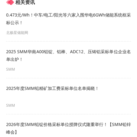
相关资讯
宁波铝亿合金材料有限公司
0.473元/Wh！中车/电工/阳光等六家入围华电6GWh储能系统框采
三水实业有限公司
标公示！
陕西锌业有限公司
北极星储能网
上海奥远金属材料有限公司
2025 SMM华南A00铝锭、铝棒、ADC12、压铸铝采标单位企业名
单出炉！
上海红鹭国际贸易有限公司
SMM
上海靖升金属材料有限公司
2025年度SMM铅精矿加工费采标单位名单揭晓！
上海贸远实业有限公司
上海睿凡金属材料有限公司
SMM
深圳市中金岭南有色金属股份有限公司
2026年度SMM铅锭价格采标单位授牌仪式隆重举行！【SMM铅锌
峰会】
四川宏达股份有限公司