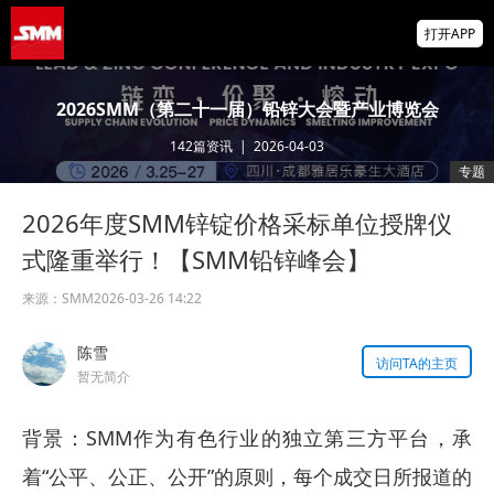
金属多飘红 多晶硅涨超5% 伦镍、沪锌、碳
打开APP
酸锂、纽银等涨逾1% 【SMM午评】
海关总署：前7个月我国货物贸易进出口增长
2026SMM（第二十一届）铅锌大会暨产业博览会
17.3%
142
篇资讯
|
2026-04-03
【直播中】海外宏观经济及大类资产展望 全
专题
球锌、氧化锌、镀锌板供需及价格展望
2026年度SMM锌锭价格采标单位授牌仪
掌上有色
为有色行业打造的神器
式隆重举行！【SMM铅锌峰会】
来源：
SMM
2026-03-26 14:22
陈雪
访问TA的主页
暂无简介
背景：SMM作为有色行业的独立第三方平台，承
着“公平、公正、公开”的原则，每个成交日所报道的