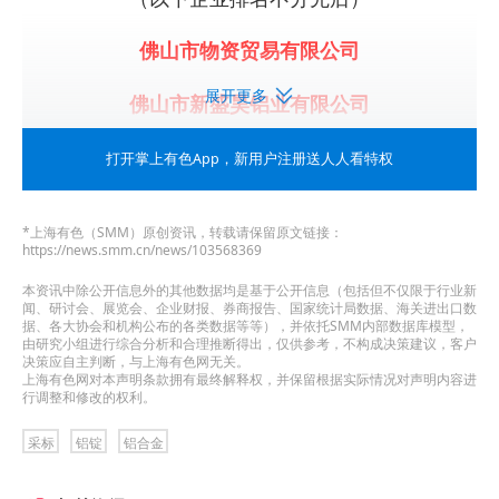
佛山市物资贸易有限公司
展开更多
佛山市新盛昊铝业有限公司
佛山市鑫世豪铝业有限公司
打开掌上有色App
，新用户注册送人人看特权
佛山市兴海铜铝业有限公司
*上海有色（SMM）原创资讯，转载请保留原文链接：
https://news.smm.cn/news/103568369
佛山市兴美资源科技有限公司
本资讯中除公开信息外的其他数据均是基于公开信息（包括但不仅限于行业新
闻、研讨会、展览会、企业财报、券商报告、国家统计局数据、海关进出口数
广东宇成投资集团有限公司
据、各大协会和机构公布的各类数据等等），并依托SMM内部数据库模型，
由研究小组进行综合分析和合理推断得出，仅供参考，不构成决策建议，客户
决策应自主判断，与上海有色网无关。
广东正圣金属有限公司
上海有色网对本声明条款拥有最终解释权，并保留根据实际情况对声明内容进
行调整和修改的权利。
广西海亿贸易有限公司
采标
铝锭
铝合金
广州汇捷供应链管理有限公司