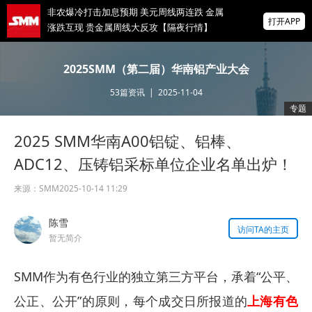
非农爆冷打击加息预期 美元周线两连跌 金属
打开APP
涨跌互现 贵金属周线大反攻【隔夜行情】
2026 SMM锌业大会圆满落幕！大咖云集 共
2025SMM（第二届）华南铝产业大会
寻锌行业破局发展新机遇
53
篇资讯
|
2025-11-04
美国拟投30亿美元扶持关键矿产
专题
2025 SMM华南A00铝锭、铝棒、
掌上有色
为有色行业打造的神器
ADC12、压铸铝采标单位企业名单出炉！
来源：
SMM
2025-10-14 11:29
陈雪
访问TA的主页
暂无简介
SMM作为有色行业的独立第三方平台，承着“公平、
公正、公开”的原则，每个成交日所报道的
上海有色