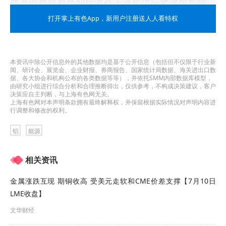
些产业最容易受到铝溢价上涨和供应紧张的影响，
并将率先感受到制造成本上升的冲击。
打开掌上有色App
，新用户注册送人人看特权
伦敦金属交易所（LME）铝现货价格从2月27日（冲
突爆发前一天）到3月12日上涨了11%，达到每吨
本资讯中除公开信息外的其他数据均是基于公开信息（包括但不仅限于行业新
闻、研讨会、展览会、企业财报、券商报告、国家统计局数据、海关进出口数
3,516美元，创四年新高。受中东冲突带来的不确定
据、各大协会和机构公布的各类数据等等），并依托SMM内部数据库模型，
由研究小组进行综合分析和合理推断得出，仅供参考，不构成决策建议，客户
决策应自主判断，与上海有色网无关。
性和风险情绪的影响，欧洲实物铝溢价（在LME基
上海有色网对本声明条款拥有最终解释权，并保留根据实际情况对声明内容进
行调整和修改的权利。
准价格之上报价）的涨幅甚至更大。
铝
能源
除原铝外，欧盟还从波斯湾地区采购某些特种铝产
品，该地区也是欧盟约6%
废铝进口
的来源地。
相关资讯
欧洲铝业协会发言人Kelly Roegies称：“欧洲废铝供
金属涨跌互现 期铜收高 受美元走软和CME价差支撑【7月10日
LME收盘】
应本已是业内关注的问题，如果再出现其他中断，
文华财经
供应将更加紧张。”她强调，鉴于当前局势，阻止欧