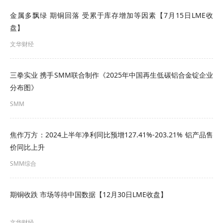
洲废铝外流变得至关重要。
金属多飘绿 期铜回落 受累于库存增加等因素【7月15日LME收
盘】
此外，冲突以及霍尔木兹海峡航运的部分中断也推
文华财经
高了能源价格，欧洲的能源价格目前已比其他竞争
地区高出三倍。
三拳实业 携手SMM联合制作《2025年中国再生低碳铝合金锭企业
分布图》
“对于铝业这类能源密集型行业而言，电力价格波动
SMM
会对生产成本产生直接而显著的影响，”Roegies指
出，2月28日至3月初期间，欧洲天然气价格（电力
焦作万方：2024上半年净利同比预增127.41%-203.21% 铝产品售
成本的主要驱动因素）已从每兆瓦时30欧元（34.40
价同比上升
美元）上涨至每兆瓦时46欧元，涨幅超过50%。
SMM综合
由于天然气价格通常决定着欧洲的电力价格，欧盟
期铜收跌 市场等待中国数据【12月30日LME收盘】
主要市场的平均批发电力价格也上涨了20%至
30%，目前价格区间为每兆瓦时80至120欧元。
文华财经