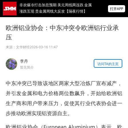
非农爆冷打击加息预期 美元周线两连跌 金属
打开APP
涨跌互现 贵金属周线大反攻【隔夜行情】
2026 SMM锌业大会圆满落幕！大咖云集 共
欧洲铝业协会：中东冲突令欧洲铝行业承
寻锌行业破局发展新机遇
压
美国拟投30亿美元扶持关键矿产
来源：
文华财经
2026-03-16 11:47
掌上有色
李丹
为有色行业打造的神器
访问TA的主页
暂无简介
中东冲突已导致该地区两家大型冶炼厂宣布减产，
并引发金属和电力价格两位数飙升，开始给欧洲铝
生产商和用户带来压力，促使其行业代表协会进一
步推动欧洲实现铝资源自主。
欧洲铝业协会（European Aluminium）表示，欧