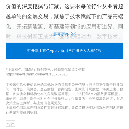
价值的深度挖掘与汇聚。这要求每位行业从业者超
越单纯的金属交易，聚焦于技术赋能下的产品高端
化，开拓新能源、新基建等领域的应用新边界。同
展开更多
时，科技创新正成为产业核心驱动力，数字技术、
人工智能、低碳工艺正与铅锌产业“熔”为一
打开掌上有色App
，新用户注册送人人看特权
体，“动”力澎湃，驱动一场效率与效能的革命。
2026SMM（第二十一届）铅锌大会暨产业博览会，
*上海有色（SMM）原创资讯，转载请保留原文链接：
https://news.smm.cn/news/103707023
将以此为基，在2026年3月25-27日
四川 成都雅居乐
本资讯中除公开信息外的其他数据均是基于公开信息（包括但不仅限于行业新
闻、研讨会、展览会、企业财报、券商报告、国家统计局数据、海关进出口数
豪生大酒店，汇聚国内外铅锌行业的领军企业、专
据、各大协会和机构公布的各类数据等等），并依托SMM内部数据库模型，
由研究小组进行综合分析和合理推断得出，仅供参考，不构成决策建议，客户
家学者、政府官员以及相关领域的专业人士，搭建
决策应自主判断，与上海有色网无关。
上海有色网对本声明条款拥有最终解释权，并保留根据实际情况对声明内容进
一个全球性的高端对话平台。在本届大会上，
贵州
行调整和修改的权利。
微化科技有限公司
将盛装出席，期待与您一同：
铅锌