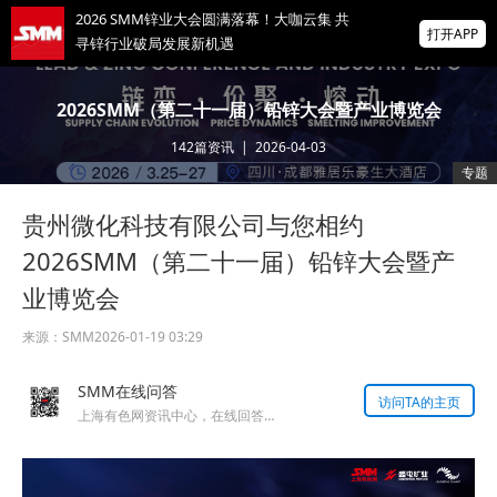
2026 SMM锌业大会圆满落幕！大咖云集 共
打开APP
寻锌行业破局发展新机遇
美国拟投30亿美元扶持关键矿产
2026SMM（第二十一届）铅锌大会暨产业博览会
142
篇资讯
|
2026-04-03
掌上有色
专题
为有色行业打造的神器
贵州微化科技有限公司与您相约
非农爆冷打击加息预期 美元周线两连跌 金属
涨跌互现 贵金属周线大反攻【隔夜行情】
2026SMM（第二十一届）铅锌大会暨产
业博览会
来源：
SMM
2026-01-19 03:29
SMM在线问答
访问TA的主页
上海有色网资讯中心，在线回答您的提问！