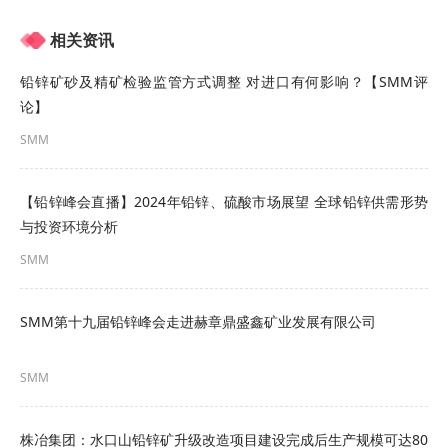
洞察"链变"趋势,明晰产业发展市场新坐标与新航向
相关资讯
探寻"价聚"路径,共探铅
锌价格
走势、共享价值创新
铅锌矿砂及精矿检验监管方式调整 对进口有何影响？【SMM评
最佳实践
论】
SMM
激发"熔动"势能,碰撞科技赋能与产业升级的思想火
花
【铅锌峰会直播】2024年铅锌、硫酸市场展望 全球铅锌供需形势
与投资环境分析
点击
报名表单
立即登记参会，共同见证并参与这场
SMM
意义非凡、影响深远的行业盛会，共创辉煌新篇
章！
SMM第十九届铅锌峰会走进赫章鼎盛鑫矿业发展有限公司
SMM
株冶集团：水口山铅锌矿升级改造项目建设完成后生产规模可达80