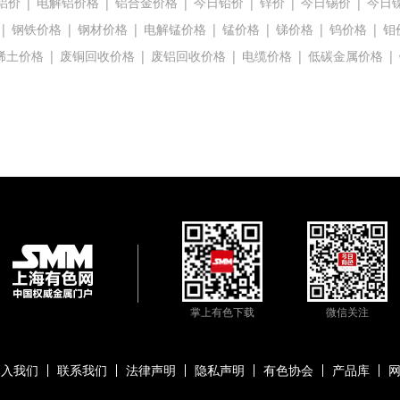
铝价
|
电解铝价格
|
铝合金价格
|
今日铅价
|
锌价
|
今日锡价
|
今日
|
钢铁价格
|
钢材价格
|
电解锰价格
|
锰价格
|
锑价格
|
钨价格
|
钼
稀土价格
|
废铜回收价格
|
废铝回收价格
|
电缆价格
|
低碳金属价格
|
掌上有色下载
微信关注
加入我们
联系我们
法律声明
隐私声明
有色协会
产品库