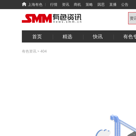
上海有色
行情
资讯
商机
策略
因思
直播
公告
首页
精选
快讯
有色
有色资讯
>
404