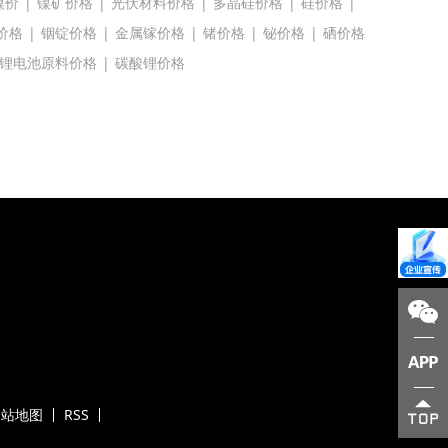
镍价
|
镍矿价格
|
光伏材料价格
|
多晶硅价格
|
硅价格
|
价格
|
铟锭价格
|
金属镓价格
|
锗价格
|
铋价格
|
硒价格
锂电池原料价格
|
碳酸锂价格
网站地图
RSS