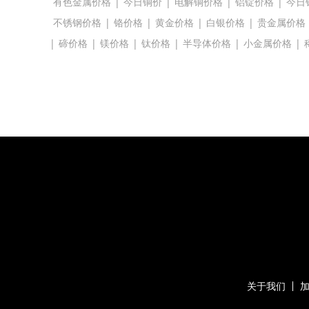
有色金属价格
|
今日铜价
|
电解铜价格
|
铝锭价格
|
今日
不锈钢价格
|
铬价格
|
黄金价格
|
白银价格
|
贵金属价格
|
碲价格
|
镁价格
|
钛价格
|
半导体价格
|
小金属价格
|
关于我们