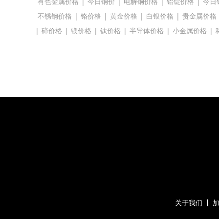
有色金属价格
|
今日铜价
|
电解铜价格
|
铝锭价格
|
今日
不锈钢价格
|
铬价格
|
黄金价格
|
白银价格
|
贵金属价格
|
碲价格
|
镁价格
|
钛价格
|
半导体价格
|
小金属价格
|
关于我们