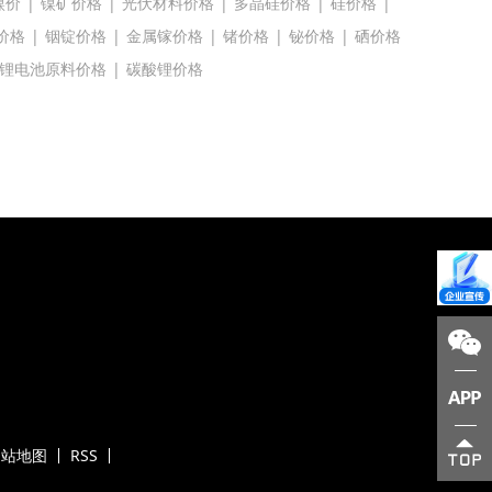
镍价
|
镍矿价格
|
光伏材料价格
|
多晶硅价格
|
硅价格
|
价格
|
铟锭价格
|
金属镓价格
|
锗价格
|
铋价格
|
硒价格
锂电池原料价格
|
碳酸锂价格
网站地图
RSS