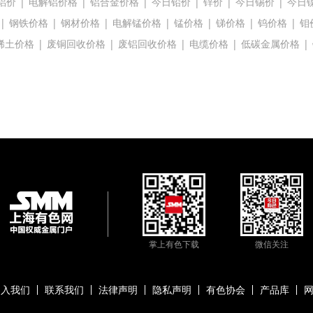
铝价
|
电解铝价格
|
铝合金价格
|
今日铅价
|
锌价
|
今日锡价
|
今日
|
钢铁价格
|
钢材价格
|
电解锰价格
|
锰价格
|
锑价格
|
钨价格
|
钼
稀土价格
|
废铜回收价格
|
废铝回收价格
|
电缆价格
|
低碳金属价格
|
掌上有色下载
微信关注
加入我们
联系我们
法律声明
隐私声明
有色协会
产品库