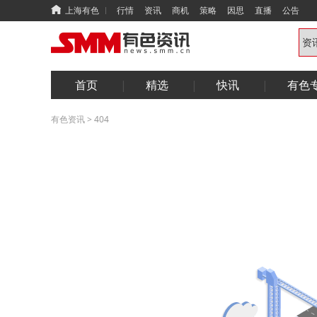
上海有色
行情
资讯
商机
策略
因思
直播
公告
首页
精选
快讯
有色
有色资讯
>
404