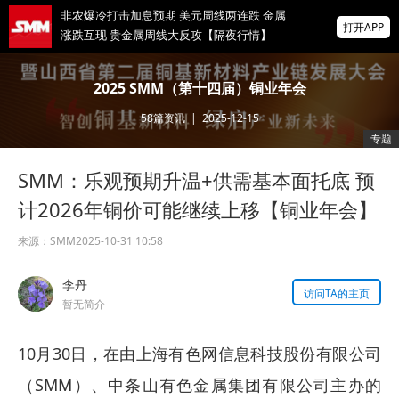
非农爆冷打击加息预期 美元周线两连跌 金属
打开APP
涨跌互现 贵金属周线大反攻【隔夜行情】
2026 SMM锌业大会圆满落幕！大咖云集 共
2025 SMM（第十四届）铜业年会
寻锌行业破局发展新机遇
58
篇资讯
|
2025-12-15
美国拟投30亿美元扶持关键矿产
专题
SMM：乐观预期升温+供需基本面托底 预
掌上有色
为有色行业打造的神器
计2026年铜价可能继续上移【铜业年会】
来源：
SMM
2025-10-31 10:58
李丹
访问TA的主页
暂无简介
10月30日，在由上海有色网信息科技股份有限公司
（SMM）、中条山有色金属集团有限公司主办的