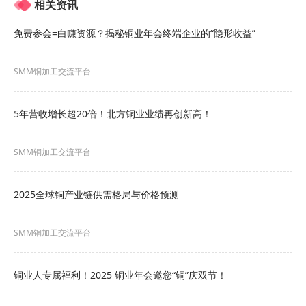
相关资讯
市场预期变化：特朗普的关税政策促使部分制造业
免费参会=白赚资源？揭秘铜业年会终端企业的“隐形收益”
回流美国，如韩国电缆厂、中国铜管厂在美国投资
扩建，不过，长期的关税将对其他国家的制造业带
SMM铜加工交流平台
来挑战。
5年营收增长超20倍！北方铜业业绩再创新高！
经贸博弈与关税冲击
SMM铜加工交流平台
2025全球铜产业链供需格局与价格预测
SMM铜加工交流平台
中美经贸会谈频繁：4月美国宣布实施对等关税后，
中国美国已举行五次经贸会谈，市场也关注中美两
铜业人专属福利！2025 铜业年会邀您“铜”庆双节！
国元首在韩国会晤，这可能会影响铜等有色金属的