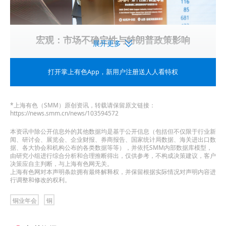
宏观：市场不确定性与特朗普政策影响
展开更多
►
市场不确定性加剧
打开掌上有色App
，新用户注册送人人看特权
美国对等关税，锚定“贸易逆差”，意在解决37万亿
的美债及制造业回流；其所带来的不确定性带来市
*上海有色（SMM）原创资讯，转载请保留原文链接：
https://news.smm.cn/news/103594572
场剧烈波动。
本资讯中除公开信息外的其他数据均是基于公开信息（包括但不仅限于行业新
闻、研讨会、展览会、企业财报、券商报告、国家统计局数据、海关进出口数
价格波动剧烈：其指出今年市场不确定性来自诸如
据、各大协会和机构公布的各类数据等等），并依托SMM内部数据库模型，
由研究小组进行综合分析和合理推断得出，仅供参考，不构成决策建议，客户
产业和宏观等使得市场的不确定性加剧，这也增加
决策应自主判断，与上海有色网无关。
上海有色网对本声明条款拥有最终解释权，并保留根据实际情况对声明内容进
行调整和修改的权利。
了市场分析和研究的难度，如特朗普入主白宫后，
其推特影响全球大宗商品价格波动，3-4月美国加税
铜业年会
铜
政策引发市场恐慌，清明节后铜价出现了跌停。