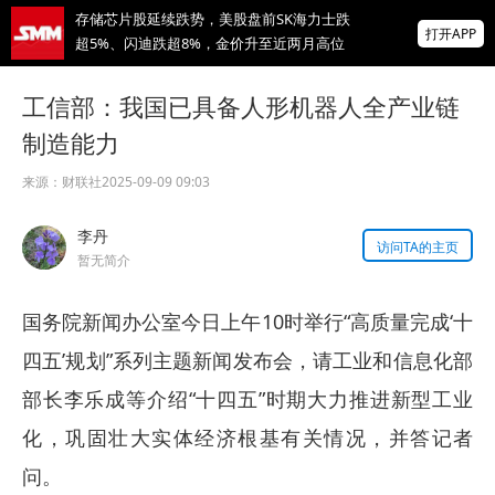
存储芯片股延续跌势，美股盘前SK海力士跌
打开APP
超5%、闪迪跌超8%，金价升至近两月高位
IMF披露：加纳央行去年买黄金亏损19亿美
工信部：我国已具备人形机器人全产业链
元
制造能力
掌上有色
为有色行业打造的神器
来源：
财联社
2025-09-09 09:03
供应偏紧支撑锗价上行 小金属板块走强 云南
李丹
锗业、中钨高新领涨【SMM快讯】
访问TA的主页
暂无简介
国务院新闻办公室今日上午10时举行“高质量完成‘十
四五’规划”系列主题新闻发布会，请工业和信息化部
部长李乐成等介绍“十四五”时期大力推进新型工业
化，巩固壮大实体经济根基有关情况，并答记者
问。