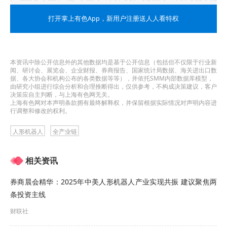
了量子优越性验证，激光制造技术整体水平进入到
打开掌上有色App
，新用户注册送人人看特权
国际第一梯队，人形机器人具备从关键芯片、部组
件到整机的全产业链制造能力，脑机接口应用从医
本资讯中除公开信息外的其他数据均是基于公开信息（包括但不仅限于行业新
疗领域向教育、工业等领域拓展，生物制造技术在
闻、研讨会、展览会、企业财报、券商报告、国家统计局数据、海关进出口数
据、各大协会和机构公布的各类数据等等），并依托SMM内部数据库模型，
医药健康、日化美妆、绿色能源等行业广泛应用。
由研究小组进行综合分析和合理推断得出，仅供参考，不构成决策建议，客户
决策应自主判断，与上海有色网无关。
上海有色网对本声明条款拥有最终解释权，并保留根据实际情况对声明内容进
“下一步，我们将加快构建以先进制造业为骨干的现
行调整和修改的权利。
代化产业体系，深入推进工业技术改造和设备更
人形机器人
全产业链
新，实施打造新动能行动，坚持高水平开放，推动
相关资讯
产业升级向“新”布局、稳健发展。”他说。
券商晨会精华：2025年中美人形机器人产业实现共振 建议聚焦两
工信部：将研究出台人工智能+制造专项行动实施方
条投资主线
案
财联社