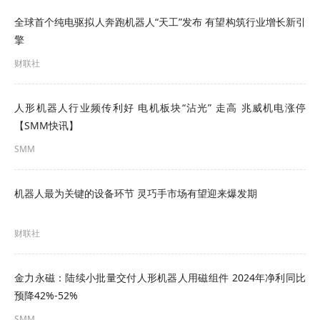
下一步，工信部将推动人工智能产业高质量发展，
全球首个纯电驱拟人奔跑机器人“天工”发布 有望构筑行业增长新引
加快高水平赋能新型工业化，研究出台人工智能+制
擎
造专项行动实施方案，部署重点行业、重点环节、
财联社
重点领域、智能化转型任务，制定人工智能+制造转
型路线，发布实施制造业企业人工智能应用指南。
人形机器人行业频传利好 电机板块“沾光” 走高 兆威机电涨停
【SMM快讯】
工信部：我国制造业总体规模连续15年保持全球第
SMM
一
据介绍，2020—2024年，我国全部工业增加值从
机器人最为关键的设备环节 灵巧手市场有望迎来爆发期
31.3万亿元增长到40.5万亿元，制造业增加值从
财联社
26.6万亿元增长到33.6万亿元，整个“十四五”期间制
造业增加值增量预计将达到8万亿元，对全球制造业
金力永磁：陆续小批量交付人形机器人用磁组件 2024年净利同比
增长贡献率超过30%。制造业增加值占全球比重接
预降42%-52%
近30%，总体规模连续15年保持全球第一。
SMM