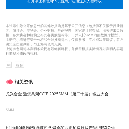
打开掌上有色App
，新用户注册送人人看特权
3.3 本次采购要求投标人需满足如下注册资金要求：
生产型注册资金：2000.0（万元）及以上
本资讯中除公开信息外的其他数据均是基于公开信息（包括但不仅限于行业新
3.4 本次采购要求投标人须具备如下业绩要求：
闻、研讨会、展览会、企业财报、券商报告、国家统计局数据、海关进出口数
据、各大协会和机构公布的各类数据等等），并依托SMM内部数据库模型，
由研究小组进行综合分析和合理推断得出，仅供参考，不构成决策建议，客户
提供2022年至2024年其中一年制作连铸结晶器或连
决策应自主判断，与上海有色网无关。
上海有色网对本声明条款拥有最终解释权，并保留根据实际情况对声明内容进
行调整和修改的权利。
铸结晶器铜管的合同及对应发票。
铜
招标
3.5 本次采购要求投标人须具备如下能力要求、财务
要求和其他要求：
相关资讯
财务要求：投标人注册资金不低于2000万元。
龙兴合金 邀您共聚CCIE 2025SMM（第二十届）铜业大会
能力要求：详见附件（如有需要）
SMM
其他要求：1. 投标人应该按照招标文件（正文）要
H1扣非净利润预增超五成 紫金矿业正加速释放产能|速读公告