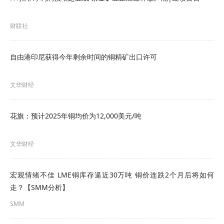
求规范填写投标函。 2.中标厂家按照技术要求和图
纸进行加工，如图纸存在偏差，以现场实测为准，
财联社
满足现场生产需要。
自由港印尼获得今年剩余时间的铜精矿出口许可
3.6 本次采购要求依法必须进行招标的项目，失信被
执行人投标无效。
文华财经
4. 采购文件的获取
花旗：预计2025年铜均价为12,000美元/吨
4.1 凡有意参加投标者，请于2025年08月19日17时
00分至2025年08月28日13时00分(北京时间，下
文华财经
同)，登录鞍钢智慧招投标平台
宏观情绪不佳 LME铜库存逼近30万吨 铜价连跌2个月后将如何
http://bid.ansteel.cn下载电子采购文件。
走？【SMM分析】
点击查看招标详情：
》连铸结晶器铜管等委托招标
SMM
采购公告