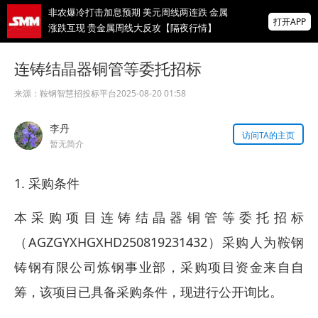
非农爆冷打击加息预期 美元周线两连跌 金属
打开APP
涨跌互现 贵金属周线大反攻【隔夜行情】
2026 SMM锌业大会圆满落幕！大咖云集 共
连铸结晶器铜管等委托招标
寻锌行业破局发展新机遇
来源：
鞍钢智慧招投标平台
2025-08-20 01:58
美国拟投30亿美元扶持关键矿产
李丹
访问TA的主页
掌上有色
暂无简介
为有色行业打造的神器
1. 采购条件
本采购项目连铸结晶器铜管等委托招标
（AGZGYXHGXHD250819231432）采购人为鞍钢
铸钢有限公司炼钢事业部，采购项目资金来自自
筹，该项目已具备采购条件，现进行公开询比。