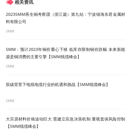
相关资讯
•欧盟通过承诺在2028 年前采购7500 亿美元美国能
2023SMM再生铜考察团（浙江篇）第九站：宁波镇海东君金属材
源并新增6000 亿美元对美投资，换取15% 的关税
料有限公司
税率。
SMM
•日本为15%关税承诺对美投资5500亿美元并开放汽
SMM：预计2023年铜价重心下移 低库存限制铜价跌幅 未来新能
车、农产品进口。韩国以3500亿美元投资加1000亿
源是铜消费的主要引擎【SMM线缆峰会】
美元能源采购换取同等税率。
SMM
中美高层在瑞典斯德哥尔摩进行第三轮经贸会谈 90
双碳背景下电线电缆行业的机遇和挑战【SMM线缆峰会】
天关税暂停期延长
SMM
5月12日，中美日内瓦经贸会谈取得实质性进展，中
美发布联合声明。贸易协定内容超出市场预期，市
大宗原材料价格波动巨大 需建立应急决策机制 重视套保风险控制
场此前紧张情绪得到缓解。此外，美国与印度、日
【SMM线缆峰会】