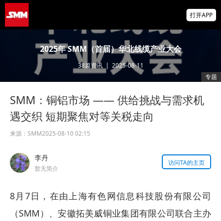
智利7月铜出口额同比增长22.7%
打开APP
霍尔木兹海峡，重磅利好！“预计很快能达成
2025年 SMM（首届）华北线缆产业大会
协议，美国届时解除封锁”！金银油齐涨！
38
篇资讯
|
2025-08-11
掌上有色
专题
为有色行业打造的神器
SMM：铜铝市场 —— 供给挑战与需求机
美国拟投30亿美元扶持关键矿产
遇交织 短期聚焦对等关税走向
来源：
SMM
2025-08-10 02:15
李丹
访问TA的主页
暂无简介
8月7日，在由上海有色网信息科技股份有限公司
（SMM）、安徽拓美威铜业集团有限公司联合主办