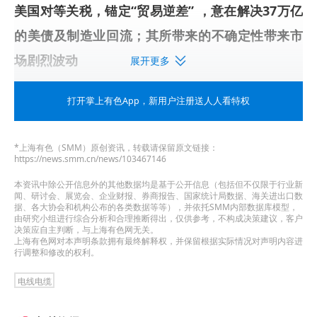
美国对等关税，锚定“贸易逆差” ，意在解决37万亿
的美债及制造业回流；其所带来的不确定性带来市
场剧烈波动
展开更多
•北京时间4月3日凌晨4点，对美国贸易失衡最大的
打开掌上有色App
，新用户注册送人人看特权
约60个国家征收“对等关税”，征收幅度远超市场预
期。将于美东时间4月5日00:01生效对全球额外加
*上海有色（SMM）原创资讯，转载请保留原文链接：
https://news.smm.cn/news/103467146
10%的基准关税。
本资讯中除公开信息外的其他数据均是基于公开信息（包括但不仅限于行业新
闻、研讨会、展览会、企业财报、券商报告、国家统计局数据、海关进出口数
•符合《美墨加贸易协定》（USMCA）的商品将继
据、各大协会和机构公布的各类数据等等），并依托SMM内部数据库模型，
由研究小组进行综合分析和合理推断得出，仅供参考，不构成决策建议，客户
续获得豁免。
决策应自主判断，与上海有色网无关。
上海有色网对本声明条款拥有最终解释权，并保留根据实际情况对声明内容进
行调整和修改的权利。
•已受232条约束被加征25%关税的钢铝、汽车&零
电线电缆
部件，以及铜、药品、半导体、木材、能源品等不
受对等关税约束。