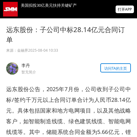
美国拟投30亿美元扶持关键矿产
打开APP
智利7月铜出口额同比增长22.7%
远东股份：子公司中标28.14亿元合同订
单
霍尔木兹海峡，重磅利好！“预计很快能达成
协议，美国届时解除封锁”！金银油齐涨！
来源：
金融界
2025-08-04 10:33
掌上有色
李丹
为有色行业打造的神器
访问TA的主页
暂无简介
远东股份公告，2025年7月份，公司收到子公司中
标/签约千万元以上合同订单合计为人民币28.14亿
元。具体包括国家和地方电网项目，以及其他战略
客户，如智能制造线缆、绿色建筑线缆、智能电网
线缆等。其中，储能系统合同金额为5.66亿元，锂