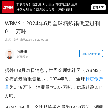
非农爆冷打击加息预期 美元周线两连跌 金属
打开APP
涨跌互现 贵金属周线大反攻【隔夜行情】
2026 SMM锌业大会圆满落幕！大咖云集 共
WBMS：2024年6月全球精炼锡供应过剩
寻锌行业破局发展新机遇
0.11万吨
美国拟投30亿美元扶持关键矿产
来源：
文华财经
2024-08-22 03:28
掌上有色
张珊珊
为有色行业打造的神器
访问TA的主页
暂无简介
据外电8月21日消息，世界金属统计局（WBMS）
公布的最新报告显示，2024年6月，全球
精炼锡产
量
为3.18万吨，消费量为3.07万吨，供应过剩0.11
万吨。
2024年1-6月，全球精炼锡产量为18.54万吨，消费