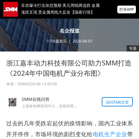
非农爆冷打击加息预期 美元周线两连跌 金属
打开APP
涨跌互现 贵金属周线大反攻【隔夜行情】
2026 SMM锌业大会圆满落幕！大咖云集 共
寻锌行业破局发展新机遇
名企报道
美国拟投30亿美元扶持关键矿产
1756
篇资讯
|
2026-08-07
专题
掌上有色
浙江嘉丰动力科技有限公司助力SMM打造
为有色行业打造的神器
《2024年中国电机产业分布图》
来源：
SMM
2024-08-13 06:59
SMM在线问答
访问TA的主页
上海有色网资讯中心，在线回答您的提问！
过去的几年受跌宕起伏的疫情影响，国内工业体系
开开停停，市场环境的剧烈变化给
电机生产企业
带