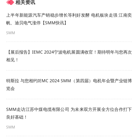
相关资讯
求定制研发生产电机，目前产品主要包括交流异步
上半年新能源汽车产销稳步增长等利好发酵 电机板块走强 江南奕
感应水冷却电机，交流同步永磁水冷却电机，交流
帆、迪贝电气涨停【SMM快讯】
同步磁阻电机，产品适用于螺杆真空泵、螺杆压缩
SMM
机，以及其它高端装备。本公司拥有先进的工艺、
严格的生产过程管理和完善的质量保证体系，已经
【展后报告】IEMC 2024宁波电机展圆满收官！期待明年与您再次
相见！
建立并持续在完善全面可追溯嘉丰数字电机质量管
理数字化体系，让每一台电机每一件关键零部件每
特斯拉 与您相约IEMC 2024 SMM（第四届）电机年会暨产业链博
一道关键生产工序都能做到“有码可溯、有数可查”。
览会
我们秉承“以质量求生存，以创新求发展”的指导思
想，始终把质量和创新放在首位。追求的是专业和
SMM走访江苏中煤电缆有限公司 为未来双方开展全方位合作打下
专一，以“绿色驱动，永无止境”的理念，不断围绕客
良好基础！
户需求来提高客户满意度。产品广泛应用于半导
SMM
体、光伏、自动化控制、航空航天、人工智能、新