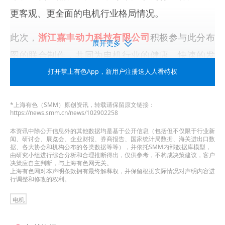
更客观、更全面的电机行业格局情况。
此次，
浙江嘉丰动力科技有限公司
积极参与此分布
展开更多
图的联合制作，共同为电机行业的健康、快速的发
展升级出一份力。（点击链接免费领取：
打开掌上有色App
，新用户注册送人人看特权
https://s.wcd.im/v/470opZ14i/
）
*上海有色（SMM）原创资讯，转载请保留原文链接：
https://news.smm.cn/news/102902258
本资讯中除公开信息外的其他数据均是基于公开信息（包括但不仅限于行业新
闻、研讨会、展览会、企业财报、券商报告、国家统计局数据、海关进出口数
据、各大协会和机构公布的各类数据等等），并依托SMM内部数据库模型，
由研究小组进行综合分析和合理推断得出，仅供参考，不构成决策建议，客户
决策应自主判断，与上海有色网无关。
上海有色网对本声明条款拥有最终解释权，并保留根据实际情况对声明内容进
行调整和修改的权利。
电机
浙江嘉丰动力科技有限公司
成立于2020年，位置在
浙江省嘉兴市嘉善县罗星街道，主要是根据用户需