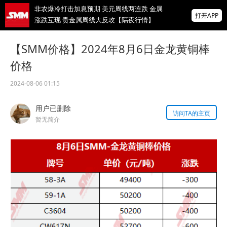
非农爆冷打击加息预期 美元周线两连跌 金属
打开APP
涨跌互现 贵金属周线大反攻【隔夜行情】
2026 SMM锌业大会圆满落幕！大咖云集 共
【SMM价格】2024年8月6日金龙黄铜棒
寻锌行业破局发展新机遇
价格
美国拟投30亿美元扶持关键矿产
2024-08-06 01:15
掌上有色
用户已删除
为有色行业打造的神器
访问TA的主页
暂无简介