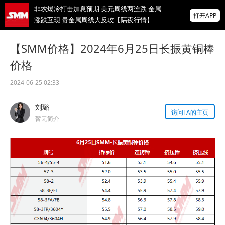
非农爆冷打击加息预期 美元周线两连跌 金属
打开APP
涨跌互现 贵金属周线大反攻【隔夜行情】
2026 SMM锌业大会圆满落幕！大咖云集 共
【SMM价格】2024年6月25日长振黄铜棒
寻锌行业破局发展新机遇
价格
美国拟投30亿美元扶持关键矿产
2024-06-25 02:33
掌上有色
刘璐
为有色行业打造的神器
访问TA的主页
暂无简介