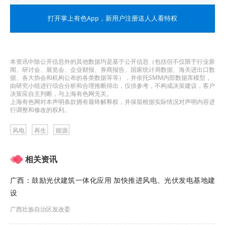
我国农村地区风能资源丰富、分布广泛。在农村地
打开掌上有色App
，新用户注册送人人看特权
区充分利用零散土地，因地制宜推动风电就地就近
开发利用，对于壮大村集体经济、助力乡村振兴，
本资讯中除公开信息外的其他数据均是基于公开信息（包括但不仅限于行业新
闻、研讨会、展览会、企业财报、券商报告、国家统计局数据、海关进出口数
促进农村能源绿色低碳转型、实现碳达峰碳中和意
据、各大协会和机构公布的各类数据等等），并依托SMM内部数据库模型，
由研究小组进行综合分析和合理推断得出，仅供参考，不构成决策建议，客户
义重大。为贯彻《中共中央、国务院关于学习运
决策应自主判断，与上海有色网无关。
上海有色网对本声明条款拥有最终解释权，并保留根据实际情况对声明内容进
用“千村示范、万村整治”工程经验 有力有效推进乡
行调整和修改的权利。
村全面振兴的意见》精神，落实《“十四五”可再生能
风电
再生
能源
源发展规划》，现就组织开展“千乡万村驭风行动”有
相关资讯
关事项通知如下。
广西：鼓励光伏建筑一体化应用 加快推进风电、光伏发电基地建
一、总体要求
设
（一）指导思想
广西壮族自治区发改委