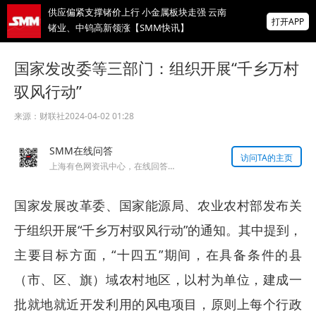
供应偏紧支撑锗价上行 小金属板块走强 云南
打开APP
锗业、中钨高新领涨【SMM快讯】
存储芯片股延续跌势，美股盘前SK海力士跌
国家发改委等三部门：组织开展“千乡万村
超5%、闪迪跌超8%，金价升至近两月高位
驭风行动”
IMF披露：加纳央行去年买黄金亏损19亿美
元
来源：
财联社
2024-04-02 01:28
掌上有色
SMM在线问答
为有色行业打造的神器
访问TA的主页
上海有色网资讯中心，在线回答您的提问！
国家发展改革委、国家能源局、农业农村部发布关
于组织开展“千乡万村驭风行动”的通知。其中提到，
主要目标方面，“十四五”期间，在具备条件的县
（市、区、旗）域农村地区，以村为单位，建成一
批就地就近开发利用的风电项目，原则上每个行政