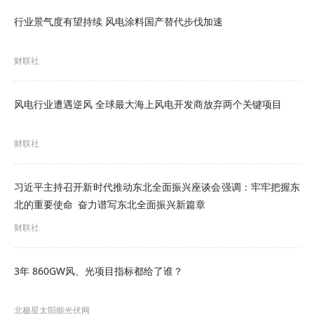
以习近平新时代中国特色社会主义思想为指导，全
行业景气度有望持续 风电涂料国产替代步伐加速
面贯彻党的二十大精神，深入落实“四个革命、一个
合作”能源安全新战略，锚定碳达峰碳中和目标，实
财联社
施“千乡万村驭风行动”，促进农村地区风电就地就近
风电行业遭遇逆风 全球最大海上风电开发商放弃两个关键项目
开发利用，创新开发利用场景、投资建设模式和收
益共享机制，推动风电成为农村能源革命的新载
财联社
体、助力乡村振兴的新动能，为农村能源绿色低碳
转型、建设宜居宜业和美乡村提供有力支撑。
习近平主持召开新时代推动东北全面振兴座谈会强调：牢牢把握东
北的重要使命 奋力谱写东北全面振兴新篇章
（二）基本原则
财联社
因地制宜、统筹谋划。以各地农村风能资源和零散
3年 860GW风、光项目指标都给了谁？
空闲土地资源为基础，统筹经济社会发展、生态环
境保护、电网承载力和生产运行安全等，合理安排
北极星太阳能光伏网