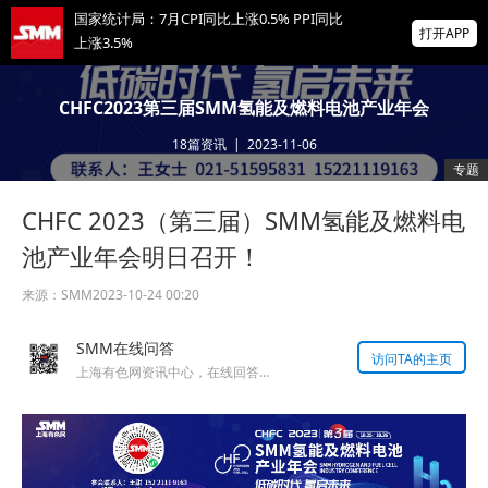
国家统计局：7月CPI同比上涨0.5% PPI同比
打开APP
上涨3.5%
非农爆冷打击加息预期 美元周线两连跌 金属
CHFC2023第三届SMM氢能及燃料电池产业年会
涨跌互现 贵金属周线大反攻【隔夜行情】
18
篇资讯
|
2023-11-06
2026 SMM锌业大会圆满落幕！大咖云集 共
专题
寻锌行业破局发展新机遇
CHFC 2023（第三届）SMM氢能及燃料电
掌上有色
为有色行业打造的神器
池产业年会明日召开！
来源：
SMM
2023-10-24 00:20
SMM在线问答
访问TA的主页
上海有色网资讯中心，在线回答您的提问！