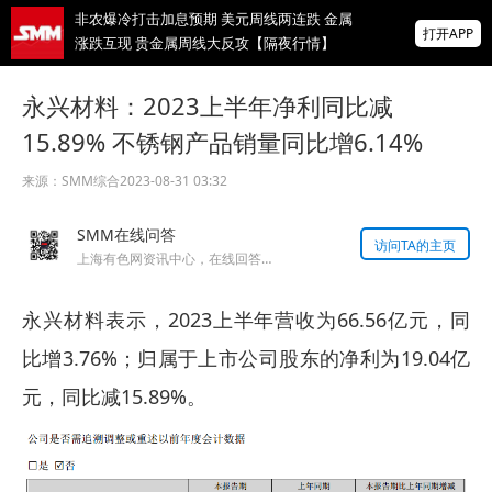
非农爆冷打击加息预期 美元周线两连跌 金属
打开APP
涨跌互现 贵金属周线大反攻【隔夜行情】
2026 SMM锌业大会圆满落幕！大咖云集 共
永兴材料：2023上半年净利同比减
寻锌行业破局发展新机遇
15.89% 不锈钢产品销量同比增6.14%
美国拟投30亿美元扶持关键矿产
来源：
SMM综合
2023-08-31 03:32
掌上有色
SMM在线问答
为有色行业打造的神器
访问TA的主页
上海有色网资讯中心，在线回答您的提问！
永兴材料表示，2023上半年营收为66.56亿元，同
比增3.76%；归属于上市公司股东的净利为19.04亿
元，同比减15.89%。