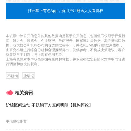
锂电新能源业务受国内新能源车市需求增速放缓、
下游产业链消化库存等不利因素影响，
碳酸锂价格
打开掌上有色App
，新用户注册送人人看特权
出现大幅波动，公司充分发挥产能提升产量，并积
极应对市场行情变化，及时调整销售策略提升销
本资讯中除公开信息外的其他数据均是基于公开信息（包括但不仅限于行业新
量，保持产销两旺。报告期内，公司实现碳酸锂销
闻、研讨会、展览会、企业财报、券商报告、国家统计局数据、海关进出口数
据、各大协会和机构公布的各类数据等等），并依托SMM内部数据库模型，
由研究小组进行综合分析和合理推断得出，仅供参考，不构成决策建议，客户
量12,842吨，同比增74.01%；实现营业收入
决策应自主判断，与上海有色网无关。
上海有色网对本声明条款拥有最终解释权，并保留根据实际情况对声明内容进
304,679.05万元，同比增0.85%；归属于上市公司
行调整和修改的权利。
股东净利润170,269.05万元，同比降19.00%。
不锈钢
业绩报
公司特钢新材料业务瞄准国家大力发展火电、核
相关资讯
电、光伏产业等政策方向，调整产品结构、优化棒
沪镍区间波动 不锈钢下方空间明朗【机构评论】
线材产品比例，强化企业发展韧性，盈利能力提升
明显，实现增量增收。报告期内，公司不锈钢产品
中信建投期货
销量155,423.51吨，同比增6.14%，实现营业收入