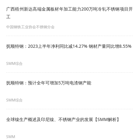
360,878.53万元，同比增6.36%，归属于上市公司
广西梧州新达高端金属板材年加工能力200万吨冷轧不锈钢项目开
股东净利润20,099.72万元，同比增24.56%。
工
中国钢铁工业协会不锈钢分会
抚顺特钢：2023上半年净利同比减14.27% 钢材产量同比增8.55%
SMM综合
抚顺特钢：预计全年可增加5万吨电渣钢产能
SMM综合
全球镍生产概述及印尼镍、不锈钢产业的发展【SMM解析】
SMM