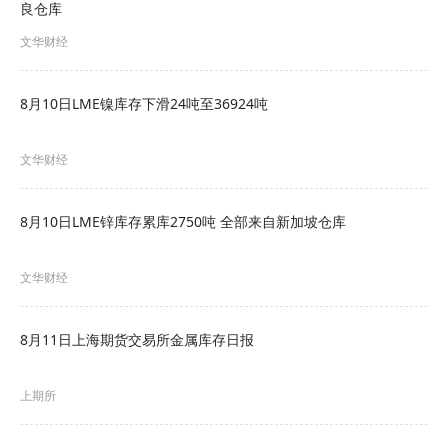
良仓库
文华财经
LME铅库存
8月10日LME镍库存下滑24吨至36924吨
文华财经
8月10日LME锌库存累库2750吨 全部来自新加坡仓库
文华财经
LME锌库存
8月11日上海期货交易所金属库存日报
上期所