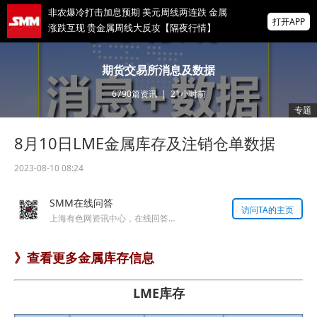
非农爆冷打击加息预期 美元周线两连跌 金属
打开APP
涨跌互现 贵金属周线大反攻【隔夜行情】
2026 SMM锌业大会圆满落幕！大咖云集 共
期货交易所消息及数据
寻锌行业破局发展新机遇
6790
篇资讯
|
21小时前
美国拟投30亿美元扶持关键矿产
专题
8月10日LME金属库存及注销仓单数据
掌上有色
为有色行业打造的神器
2023-08-10 08:24
SMM在线问答
访问TA的主页
上海有色网资讯中心，在线回答您的提问！
》查看更多金属库存信息
LME库存