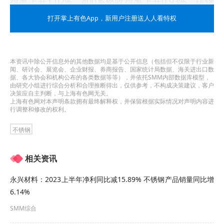
得率上升1.02%，400系铬收得率上升0.93%，碳钢
钢铁料单耗下降5.7kg/t，碳钢炼钢工序成本下降
打开掌上有色App
，新用户注册送人人看特权
75.06元/t，对标宝武集团内其他钢铁生产基地，炼
钢厂炼钢工序成本（不含合金）在23年前4个月一直
本资讯中除公开信息外的其他数据均是基于公开信息（包括但不仅限于行业新
闻、研讨会、展览会、企业财报、券商报告、国家统计局数据、海关进出口数
处于落后位置，工序成本最高时将近700元/吨。面
据、各大协会和机构公布的各类数据等等），并依托SMM内部数据库模型，
由研究小组进行综合分析和合理推断得出，仅供参考，不构成决策建议，客户
对差距，炼钢厂弱鸟先飞，持续强弱项、补短板，5
决策应自主判断，与上海有色网无关。
上海有色网对本声明条款拥有最终解释权，并保留根据实际情况对声明内容进
月实现月成本440元以下的历史最低成本，在全宝武
行调整和修改的权利。
集团排名第四，二季度更是环比一季度降低106.93
不锈钢
元/t。积极同炼铁厂、制造管理部协调受铁作业节
奏，减少铁水滞留时间，持续推进铁水温降工作，
相关资讯
二季度转炉入炉铁水温度在宝武集团炼钢工序效率
永兴材料：2023上半年净利同比减15.89% 不锈钢产品销量同比增
6.14%
提升劳动竞赛中斩获冠军，多措并举助力炼钢工序
SMM综合
二季度累计降本实现2.02亿余元，降本额环比一季