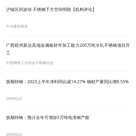
增加1.17亿元，降本成效显著。上半年累计降本
沪镍区间波动 不锈钢下方空间明朗【机构评论】
2.87亿，超进度完成2023年上半年降本目标。
中信建投期货
炼钢厂主动开展产线作业率提升工作，产线效率显
著提高，月产量创历史新高。西区抓住低镍铁水供
广西梧州新达高端金属板材年加工能力200万吨冷轧不锈钢项目开
应提升时机，及时协同开展废钢资源利用工作，月
工
产量突破17万吨，二季度西区
不锈钢产量
44.84万
中国钢铁工业协会不锈钢分会
吨，环比一季度上升31.22%，较去年同期产量上升
20.84%；东区碳钢产线连铸机平均拉速稳定提升；
抚顺特钢：2023上半年净利同比减14.27% 钢材产量同比增8.55%
不锈钢产线协同不锈钢技术中心、营销中心开发新
SMM综合
钢种，稳定原有钢种质量，扩展市场占有率，提升
接单量以提高不锈钢产线产量，实现了月产28.56万
抚顺特钢：预计全年可增加5万吨电渣钢产能
吨的历史新高。在5月份创下45.51万吨的历史月产
最高产量，较原最高产量提升22.6%。二季度东区
SMM综合