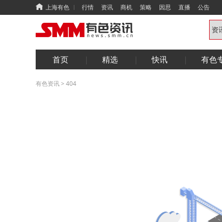
上海有色
行情
资讯
商机
策略
因思
直播
公告
首页
精选
快讯
有色
有色资讯
>
404