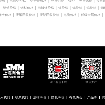
铝价
|
电解铝价格
|
铝合金价格
|
今日铅价
|
锌价
|
今日锡价
|
今日
|
钢铁价格
|
钢材价格
|
电解锰价格
|
锰价格
|
锑价格
|
钨价格
|
钼
稀土价格
|
废铜回收价格
|
废铝回收价格
|
电缆价格
|
低碳金属价格
|
掌上有色下载
微信关注
加入我们
联系我们
法律声明
隐私声明
有色协会
产品库