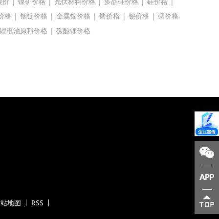
镍价
|
镍矿价格
|
光伏材料价格
|
多晶硅价格
|
硅价格
|
价格
|
铟锭价格
|
金属镓价格
|
锗价格
|
铋价格
|
硒价格
锂电池原料价格
|
碳酸锂价格
网站地图
RSS