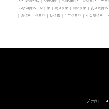
有色金属价格
|
今日铜价
|
电解铜价格
|
铝锭价格
|
今日
不锈钢价格
|
铬价格
|
黄金价格
|
白银价格
|
贵金属价格
|
碲价格
|
镁价格
|
钛价格
|
半导体价格
|
小金属价格
|
关于我们