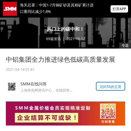
海关总署：中国1-7月铜矿砂及其精矿累计进
打开APP
口量同比减少1.8%
成都10万吨/年新能源动力电池回收项目一期
风口上的碳中和！
启动招标计划
69
篇资讯
|
2021-10-12
掌上有色
专题
为有色行业打造的神器
中铝集团全力推进绿色低碳高质量发展
金属多飘红 多晶硅涨超5% 伦镍、沪锌、碳
酸锂、纽银等涨逾1% 【SMM午评】
2021-04-14 01:41
SMM在线问答
访问TA的主页
上海有色网资讯中心，在线回答您的提问！