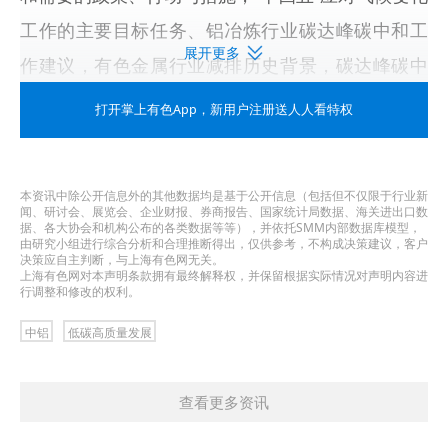
工作的主要目标任务、铝冶炼行业碳达峰碳中和工
展开更多
作建议，有色金属行业减排历史背景，碳达峰碳中
和形势对有色金属行业的约束及影响，有色金属行
打开掌上有色App
，新用户注册送人人看特权
业减排潜力分析及对策建议等方面分析了我国在实
现碳达峰碳中和方面面临的形势和挑战，介绍了我
本资讯中除公开信息外的其他数据均是基于公开信息（包括但不仅限于行业新
国已经和即将出台的有关政策，以及对我国经济社
闻、研讨会、展览会、企业财报、券商报告、国家统计局数据、海关进出口数
据、各大协会和机构公布的各类数据等等），并依托SMM内部数据库模型，
会发展、对有色金属行业的影响，提出了下一步工
由研究小组进行综合分析和合理推断得出，仅供参考，不构成决策建议，客户
决策应自主判断，与上海有色网无关。
作思路和措施，并对铝冶炼行业碳达峰碳中和工作
上海有色网对本声明条款拥有最终解释权，并保留根据实际情况对声明内容进
行调整和修改的权利。
提出建议。
中铝
低碳高质量发展
姚林指出，自2020年9月22日，习近平总书记在第
七十五届联合国大会上提出“二氧化碳排放力争于
查看更多资讯
2030年前达到峰值，努力争取2060年前实现碳中