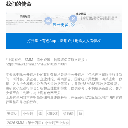
我们的使命
展开更多
打开掌上有色App
，新用户注册送人人看特权
*上海有色（SMM）原创资讯，转载请保留原文链接：
https://news.smm.cn/news/103971081
安票达助力有色企业降本增收
本资讯中除公开信息外的其他数据均是基于公开信息（包括但不仅限于行业新
闻、研讨会、展览会、企业财报、券商报告、国家统计局数据、海关进出口数
据、各大协会和机构公布的各类数据等等），并依托SMM内部数据库模型，
•安票达成立背景
由研究小组进行综合分析和合理推断得出，仅供参考，不构成决策建议，客户
决策应自主判断，与上海有色网无关。
上海有色网对本声明条款拥有最终解释权，并保留根据实际情况对声明内容进
有色金属行业企业（金属冶炼、加工、贸易）大多
行调整和修改的权利。
企业都会用承兑汇票结算货款，去银行贴现成本较
安票达
小金属
锑
铟锗镓
铋硒碲
铼
高，手续多操作繁琐，给企业带来诸多不便。经过
2026 SMM（第十四届）小金属产业大会