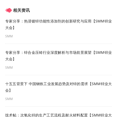
实地走访我们了解到各个省、直辖市、自治区银行
相关资讯
间的资金成本存在差异，西部欠发达地区银行资金
专家分享：热浸镀锌功能性添加剂的创新研究与应用【SMM锌业
成本偏高，导致企业去银行贴现的成本较高，而东
大会】
部沿海地区经济发达，银行资金成本低，所以我们
SMM
上海有色网SMM联合工商银行，宁波银行，平安银
行等各大银行推出了承兑贴现业务，把东部沿海地
专家分享：锌合金压铸行业深度解析与市场前景展望【SMM锌业
区的资金辐射到全国，特别是西部欠发达地区，目
大会】
的就是为了降低中小企业贴现成本，确实解决企业
SMM
融资难融资贵的问题，把金融服务实体落实到位。
十五五背景下 中国钢铁工业发展趋势及对锌的需求【SMM锌业大
•安票达服务宗旨
会】
SMM
安票达是上海有色网官方指定票据业务平台，服务
宗旨是：以安全性为核心，以高效性为宗旨，致力
技术帖：次氧化锌的生产工艺流程及耐火材料配置【SMM锌业大