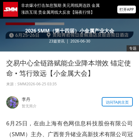
非农爆冷打击加息预期 美元周线两连跌 金属
打开APP
涨跌互现 贵金属周线大反攻【隔夜行情】
2026 SMM锌业大会圆满落幕！大咖云集 共
2026 SMM（第十四届）小金属产业大会
寻锌行业破局发展新机遇
23
篇资讯
|
2026-06-30
美国拟投30亿美元扶持关键矿产
专题
交易中心全链路赋能企业降本增效 锚定使
掌上有色
为有色行业打造的神器
命 • 笃行致远【小金属大会】
来源：
SMM
2026-06-25 03:35
李丹
访问TA的主页
暂无简介
6月25日，在由上海有色网信息科技股份有限公司
（SMM）主办、广西誉升锗业高新技术有限公司冠