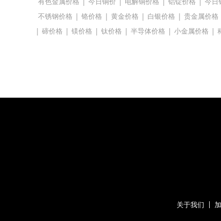
有色金属价格
|
今日铜价
|
电解铜价格
|
铝锭价格
|
今日
不锈钢价格
|
铬价格
|
黄金价格
|
白银价格
|
贵金属价格
|
碲价格
|
镁价格
|
钛价格
|
半导体价格
|
小金属价格
|
关于我们