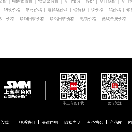
铝价
|
电解铝价格
|
铝合金价格
|
今日铅价
|
锌价
|
今日锡价
|
今日
|
钢铁价格
|
钢材价格
|
电解锰价格
|
锰价格
|
锑价格
|
钨价格
|
钼
稀土价格
|
废铜回收价格
|
废铝回收价格
|
电缆价格
|
低碳金属价格
|
掌上有色下载
微信关注
加入我们
联系我们
法律声明
隐私声明
有色协会
产品库