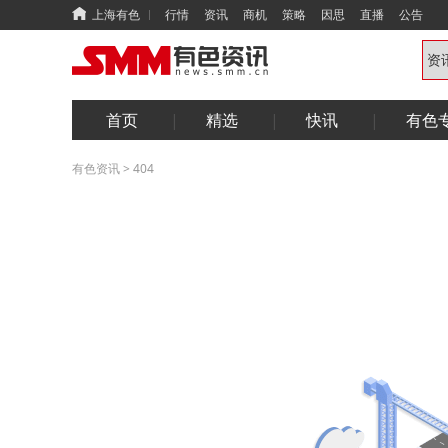
上海有色
行情
资讯
商机
策略
因思
直播
公告
首页
精选
快讯
有色
有色资讯
>
404