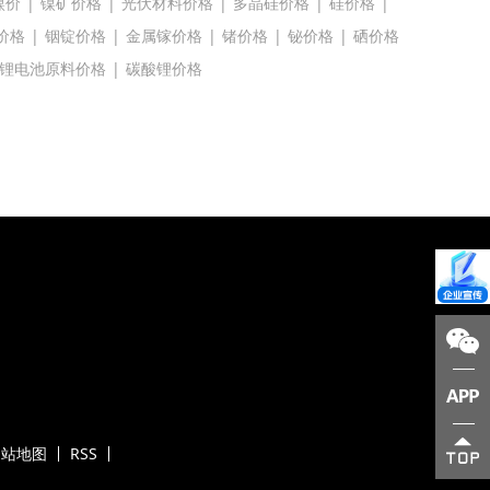
镍价
|
镍矿价格
|
光伏材料价格
|
多晶硅价格
|
硅价格
|
价格
|
铟锭价格
|
金属镓价格
|
锗价格
|
铋价格
|
硒价格
锂电池原料价格
|
碳酸锂价格
网站地图
RSS