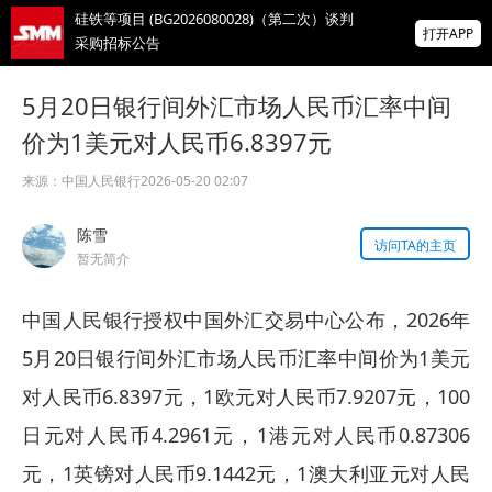
硅铁等项目 (BG2026080028)（第二次）谈判
打开APP
采购招标公告
高碳锰铁（75牌号及65牌号）招标公告
5月20日银行间外汇市场人民币汇率中间
价为1美元对人民币6.8397元
安安新材邀您共聚2026变形镁合金技术与市
场研讨会暨产需对接会
来源：
中国人民银行
2026-05-20 02:07
掌上有色
陈雪
为有色行业打造的神器
访问TA的主页
暂无简介
中国人民银行授权中国外汇交易中心公布，2026年
5月20日银行间外汇市场人民币汇率中间价为1美元
对人民币6.8397元，1欧元对人民币7.9207元，100
日元对人民币4.2961元，1港元对人民币0.87306
元，1英镑对人民币9.1442元，1澳大利亚元对人民