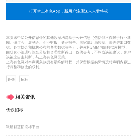
4.报名人应具有响应相应项目的能力。
打开掌上有色App
，新用户注册送人人看特权
5.报名人须为生产商或生产商指定授权的贸易商。
三、报名方式
本资讯中除公开信息外的其他数据均是基于公开信息（包括但不仅限于行业新
闻、研讨会、展览会、企业财报、券商报告、国家统计局数据、海关进出口数
供应商须在上述时间范围内响应预告，登录电子
据、各大协会和机构公布的各类数据等等），并依托SMM内部数据库模型，
由研究小组进行综合分析和合理推断得出，仅供参考，不构成决策建议，客户
招投标系统（
https://eps.jiugangbid.com/
），未
决策应自主判断，与上海有色网无关。
上海有色网对本声明条款拥有最终解释权，并保留根据实际情况对声明内容进
注册供应商需首先完成注册后，点击对应采购预
行调整和修改的权利。
告“我要报名”，填写相关信息。
铌铁
招标
四、报名截止日期
相关资讯
2026年5月22日18时29分
铌铁招标
五、交流反馈
1.报名人对本预告如有疑问的，可以向采购发布
鞍钢智慧招投标平台