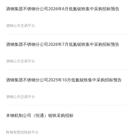
联系人提出询问。联系人：毛玉兵，联系电话：
酒钢集团不锈钢分公司2026年6月低氮铌铁集中采购招标预告
18709472500。
六、质疑投诉
酒钢公共交易平台
对采购活动有质疑投诉的，请将信息发送至酒钢
酒钢集团不锈钢分公司2026年7月低氮铌铁集中采购招标预告
集团交易中心交易监督室邮箱
（jyjds@jiugang.com），联系电话：0937-
酒钢公共交易平台
6713939。
相关附件
酒钢集团不锈钢分公司2025年10月低氮铌铁集中采购招标预告
无
酒钢公共交易平台
供应链管理分公司
本钢机制公司（恒通）铌铁采购招标
2026年5月15日
点击查看招标详情：
》酒钢集团宏宇等单位2026年
鞍钢智慧招投标平台