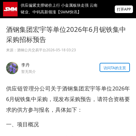
供应偏紧支撑锗价上行 小金属板块走强 云南
锗业、中钨高新领涨【SMM快讯】
打开APP
上海维旺光电科技有限公司与您相约
2026SMM（第五届）光伏储能产业大会
酒钢集团宏宇等单位2026年6月铌铁集中
采购招标预告
新能安、晶澳、隆基、通威…七天后共赴苏
州！出席2026SMM光伏储能产业大会！
来源：
酒钢公共交易平台
2026-05-18 03:23
掌上有色
为有色行业打造的神器
李丹
访问TA的主页
暂无简介
供应链管理分公司关于酒钢集团宏宇等单位2026年
6月铌铁集中采购，现发布采购预告，请符合资格要
求的供方参与报名，具体如下：
一、项目概况