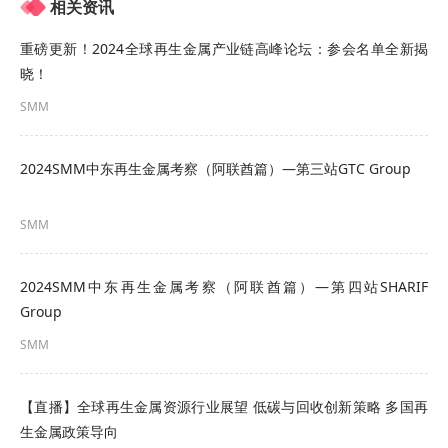
相关资讯
重磅更新！2024全球再生金属产业链高峰论坛：参会名单全新揭
晓！
SMM
2024SMM中东再生金属考察（阿联酋篇）—第三站GTC Group
SMM
东洋贸易集团严格按照国际标准建立质量管理体
2024SMM中东再生金属考察（阿联酋篇）—第四站SHARIF
Group
系，并成功通过ISO9001 国际质量管理体系认证，
SMM
这标志着集团在质量管理、流程管控、客户服务等
方面已达到国际先进水平，为客户提供了坚实的品
【直播】全球再生金属资源行业展望 低碳与回收创新策略 多国再
质保障。​
生金属政策导向