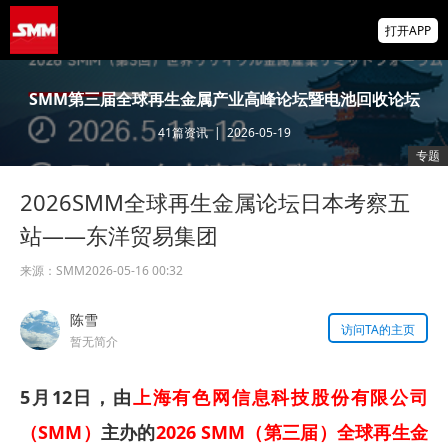
【直播】海外宏观经济及大类资产展望 全球
打开APP
锌、氧化锌、镀锌板供需及价格展望
掌上有色
SMM第三届全球再生金属产业高峰论坛暨电池回收论坛
为有色行业打造的神器
41
篇资讯
|
2026-05-19
前7个月机电产品进出口大幅走高！集成电路
专题
出口近乎翻倍！【SMM专题】
2026SMM全球再生金属论坛日本考察五
站——东洋贸易集团
来源：
SMM
2026-05-16 00:32
陈雪
访问TA的主页
暂无简介
5月12日，由
上海有色网信息科技股份有限公司
（SMM）
主办的
2026 SMM（第三届）全球再生金