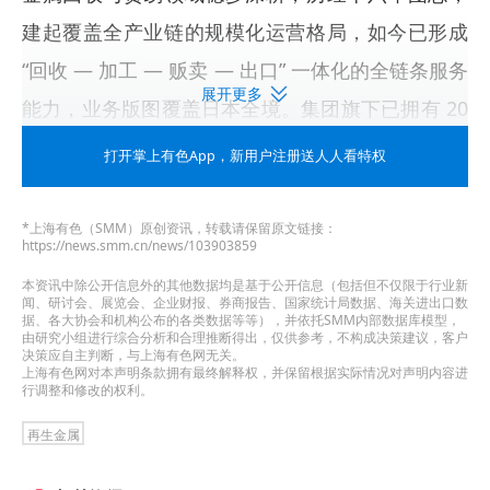
建起覆盖全产业链的规模化运营格局，如今已形成
“回收 — 加工 — 贩卖 — 出口” 一体化的全链条服务
展开更多
能力，业务版图覆盖日本全境。集团旗下已拥有 20
多家专业化子公司，分别专注于废铜废铝回收、提
打开掌上有色App
，新用户注册送人人看特权
炼、加工及国际贸易等细分领域。同时，集团汇聚
了 300 名具备丰富行业经验的专业人才，从供应链
*上海有色（SMM）原创资讯，转载请保留原文链接：
https://news.smm.cn/news/103903859
管理到国际贸易洽谈，全方位保障业务的高效运转
本资讯中除公开信息外的其他数据均是基于公开信息（包括但不仅限于行业新
与服务品质的稳定输出。​年产铜 2.5 万吨，铝 2.5
闻、研讨会、展览会、企业财报、券商报告、国家统计局数据、海关进出口数
据、各大协会和机构公布的各类数据等等），并依托SMM内部数据库模型，
万吨，铁 10 万吨，其他25万吨。年销售额 700 亿
由研究小组进行综合分析和合理推断得出，仅供参考，不构成决策建议，客户
决策应自主判断，与上海有色网无关。
日元。成为日本金属回收行业中规模庞大、信誉卓
上海有色网对本声明条款拥有最终解释权，并保留根据实际情况对声明内容进
行调整和修改的权利。
著的企业集团。​
再生金属