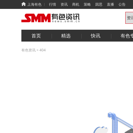
上海有色
行情
资讯
商机
策略
因思
直播
公告
首页
精选
快讯
有色
有色资讯
>
404