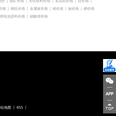
镍价
|
镍矿价格
|
光伏材料价格
|
多晶硅价格
|
硅价格
|
价格
|
铟锭价格
|
金属镓价格
|
锗价格
|
铋价格
|
硒价格
锂电池原料价格
|
碳酸锂价格
网站地图
RSS