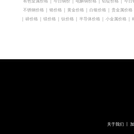
有色金属价格
|
今日铜价
|
电解铜价格
|
铝锭价格
|
今日
不锈钢价格
|
铬价格
|
黄金价格
|
白银价格
|
贵金属价格
|
碲价格
|
镁价格
|
钛价格
|
半导体价格
|
小金属价格
|
关于我们