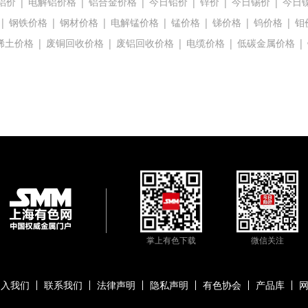
铝价
|
电解铝价格
|
铝合金价格
|
今日铅价
|
锌价
|
今日锡价
|
今日
|
钢铁价格
|
钢材价格
|
电解锰价格
|
锰价格
|
锑价格
|
钨价格
|
钼
稀土价格
|
废铜回收价格
|
废铝回收价格
|
电缆价格
|
低碳金属价格
|
掌上有色下载
微信关注
加入我们
联系我们
法律声明
隐私声明
有色协会
产品库