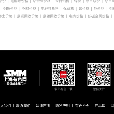
铝价
|
电解铝价格
|
铝合金价格
|
今日铅价
|
锌价
|
今日锡价
|
今日
|
钢铁价格
|
钢材价格
|
电解锰价格
|
锰价格
|
锑价格
|
钨价格
|
钼
稀土价格
|
废铜回收价格
|
废铝回收价格
|
电缆价格
|
低碳金属价格
|
掌上有色下载
微信关注
加入我们
联系我们
法律声明
隐私声明
有色协会
产品库