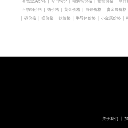
有色金属价格
|
今日铜价
|
电解铜价格
|
铝锭价格
|
今日
不锈钢价格
|
铬价格
|
黄金价格
|
白银价格
|
贵金属价格
|
碲价格
|
镁价格
|
钛价格
|
半导体价格
|
小金属价格
|
关于我们