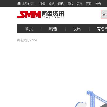
上海有色
行情
资讯
商机
策略
因思
直播
公告
首页
精选
快讯
有色
有色资讯
>
404