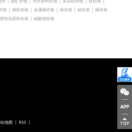
镍价
|
镍矿价格
|
光伏材料价格
|
多晶硅价格
|
硅价格
|
价格
|
铟锭价格
|
金属镓价格
|
锗价格
|
铋价格
|
硒价格
锂电池原料价格
|
碳酸锂价格
网站地图
RSS