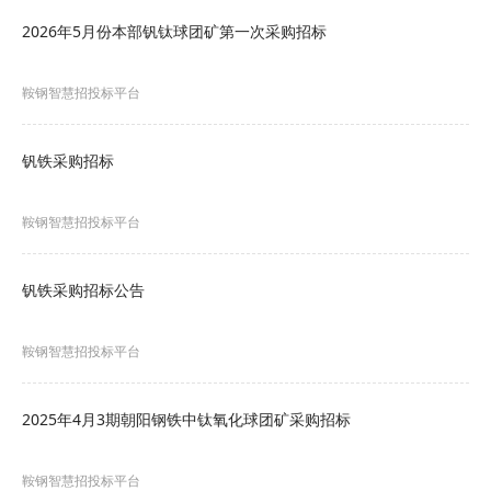
2026年5月份本部钒钛球团矿第一次采购招标
其他要求：详见附件
鞍钢智慧招投标平台
3.6 本次采购要求依法必须进行招标的项目，失信被
执行人投标无效。
钒铁采购招标
4. 采购文件的获取
鞍钢智慧招投标平台
4.1 凡有意参加投标者，请于2026年04月24日15时
30分至2026年04月27日13时00分(北京时间，下
钒铁采购招标公告
同)，登录鞍钢智慧招投标平台
鞍钢智慧招投标平台
http://bid.ansteel.cn下载电子采购文件。
点击查看招标详情：
》2026年5月1期朝阳钢铁低钛
2025年4月3期朝阳钢铁中钛氧化球团矿采购招标
氧化球团矿采购公告
鞍钢智慧招投标平台