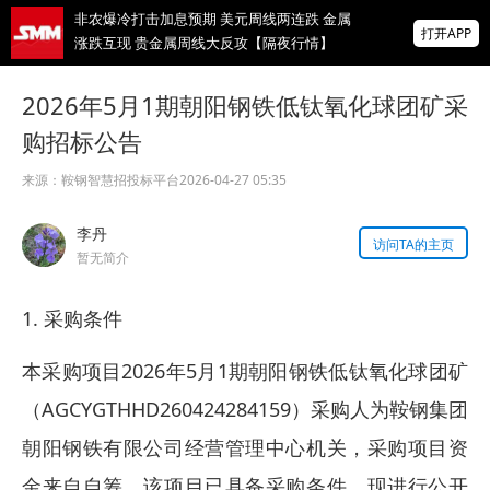
非农爆冷打击加息预期 美元周线两连跌 金属
打开APP
涨跌互现 贵金属周线大反攻【隔夜行情】
2026 SMM锌业大会圆满落幕！大咖云集 共
2026年5月1期朝阳钢铁低钛氧化球团矿采
寻锌行业破局发展新机遇
购招标公告
美国拟投30亿美元扶持关键矿产
来源：
鞍钢智慧招投标平台
2026-04-27 05:35
掌上有色
李丹
为有色行业打造的神器
访问TA的主页
暂无简介
1. 采购条件
本采购项目2026年5月1期朝阳钢铁低钛氧化球团矿
（AGCYGTHHD260424284159）采购人为鞍钢集团
朝阳钢铁有限公司经营管理中心机关，采购项目资
金来自自筹，该项目已具备采购条件，现进行公开