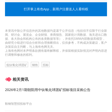
详见附件(如有需要)
打开掌上有色App
，新用户注册送人人看特权
3.3 本次采购要求投标人需满足如下注册资金要求：
本资讯中除公开信息外的其他数据均是基于公开信息（包括但不仅限于行业新
生产型注册资金：5000.0（万元）及以上
闻、研讨会、展览会、企业财报、券商报告、国家统计局数据、海关进出口数
据、各大协会和机构公布的各类数据等等），并依托SMM内部数据库模型，
由研究小组进行综合分析和合理推断得出，仅供参考，不构成决策建议，客户
流通型注册资金：5000.0（万元）及以上
决策应自主判断，与上海有色网无关。
上海有色网对本声明条款拥有最终解释权，并保留根据实际情况对声明内容进
行调整和修改的权利。
3.4 本次采购要求投标人须具备如下业绩要求：
低钛氧化球团矿
钢铁
招标
详见附件（如有需要）
3.5 本次采购要求投标人须具备如下能力要求、财务
相关资讯
要求和其他要求：
2026年2月1期朝阳用中钛氧化球团矿招标项目采购公告
财务要求：详见附件
鞍钢智慧招投标平台
能力要求：详见附件（如有需要）