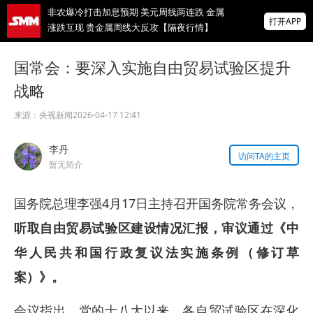
非农爆冷打击加息预期 美元周线两连跌 金属
打开APP
涨跌互现 贵金属周线大反攻【隔夜行情】
2026 SMM锌业大会圆满落幕！大咖云集 共
国常会：要深入实施自由贸易试验区提升
寻锌行业破局发展新机遇
战略
美国拟投30亿美元扶持关键矿产
来源：
央视新闻
2026-04-17 12:41
掌上有色
李丹
为有色行业打造的神器
访问TA的主页
暂无简介
国务院总理李强4月17日主持召开国务院常务会议，
听取自由贸易试验区建设情况汇报，审议通过《中
华人民共和国行政复议法实施条例（修订草
案）》。
会议指出，党的十八大以来，各自贸试验区在深化