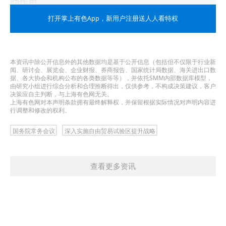
动作用。
打开掌上有色App
，新用户注册送人人看特权
会议指出，行政复议是有效化解行政争议、保障群
众和企业合法权益的重要制度。新修订的《条例》
进一步细化行政复议法有关规定，回应解决实践中
本资讯中除公开信息外的其他数据均是基于公开信息（包括但不仅限于行业新
闻、研讨会、展览会、企业财报、券商报告、国家统计局数据、海关进出口数
出现的新情况新问题，健全完善行政复议体制机
据、各大协会和机构公布的各类数据等等），并依托SMM内部数据库模型，
由研究小组进行综合分析和合理推断得出，仅供参考，不构成决策建议，客户
决策应自主判断，与上海有色网无关。
制，有利于促进更多行政争议在行政系统内部实质
上海有色网对本声明条款拥有最终解释权，并保留根据实际情况对声明内容进
行调整和修改的权利。
性化解。各地区各部门要认真抓好贯彻落实，进一
步加强自我监督、规范行政行为，切实发挥行政复
国务院常务会议
深入实施自由贸易试验区提升战略
议化解行政争议主渠道作用，不断提升政府治理能
力和公信力。
查看更多资讯
会议还研究了其他事项。
本文来源：
新华网