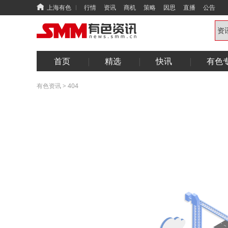
上海有色
行情
资讯
商机
策略
因思
直播
公告
首页
精选
快讯
有色
有色资讯
>
404