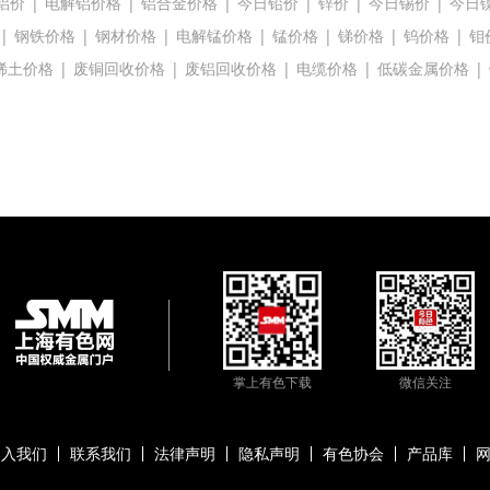
铝价
|
电解铝价格
|
铝合金价格
|
今日铅价
|
锌价
|
今日锡价
|
今日
|
钢铁价格
|
钢材价格
|
电解锰价格
|
锰价格
|
锑价格
|
钨价格
|
钼
稀土价格
|
废铜回收价格
|
废铝回收价格
|
电缆价格
|
低碳金属价格
|
掌上有色下载
微信关注
加入我们
联系我们
法律声明
隐私声明
有色协会
产品库