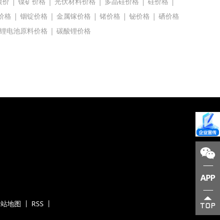
镍价
|
镍矿价格
|
光伏材料价格
|
多晶硅价格
|
硅价格
|
价格
|
铟锭价格
|
金属镓价格
|
锗价格
|
铋价格
|
硒价格
锂电池原料价格
|
碳酸锂价格
网站地图
RSS