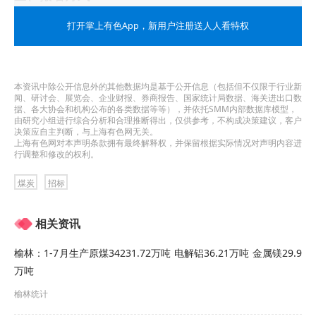
供应商须在上述时间范围内响应预告，登录电子
打开掌上有色App
，新用户注册送人人看特权
招投标系统（
https://eps.jiugangbid.com/
），未
注册供应商需首先完成注册后，点击对应采购预
本资讯中除公开信息外的其他数据均是基于公开信息（包括但不仅限于行业新
闻、研讨会、展览会、企业财报、券商报告、国家统计局数据、海关进出口数
告“我要报名”，填写相关信息。
据、各大协会和机构公布的各类数据等等），并依托SMM内部数据库模型，
由研究小组进行综合分析和合理推断得出，仅供参考，不构成决策建议，客户
四、报名截止日期
决策应自主判断，与上海有色网无关。
上海有色网对本声明条款拥有最终解释权，并保留根据实际情况对声明内容进
行调整和修改的权利。
2025年9月20日11时17分
五、交流反馈
煤炭
招标
1.报名人对本预告如有疑问的，可以向采购发布
相关资讯
联系人提出询问。联系人：郭洪，联系电话：
榆林：1-7月生产原煤34231.72万吨 电解铝36.21万吨 金属镁29.9
18919969998。
万吨
六、质疑投诉
榆林统计