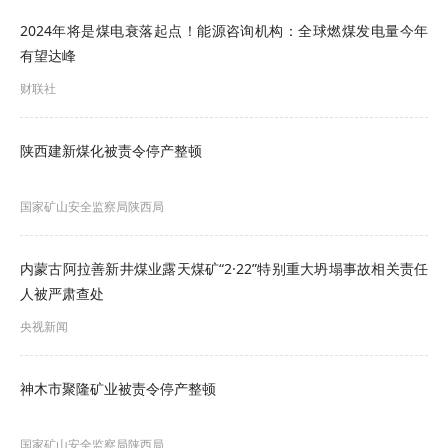
对采购活动有质疑投诉的，请将信息发送至酒钢
2024年将是煤电衰落起点！能源咨询机构：全球燃煤发电量今年
集团交易中心交易监督室邮箱
有望达峰
（jyjds@jiugang.com），联系电话：0937-
财联社
6713939。
陕西建新煤化被责令停产整顿
相关附件
无
国家矿山安全监察局陕西局
榆钢公司
内蒙古阿拉善新井煤业露天煤矿“2·22”特别重大坍塌事故相关责任
2025年9月15日
人被严肃查处
点击查看招标详情：
》酒钢集团榆钢公司2025年10
央视新闻
月份焦煤集中采购预告
神木市聚隆矿业被责令停产整顿
国家矿山安全监察局陕西局