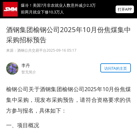
爆冷！美国7月非农就业人数意外减少2.3万
打开APP
前两月就业下修10.3万人
供应偏紧支撑锗价年内大涨近78% 后市将如
酒钢集团榆钢公司2025年10月份焦煤集中
何演绎？【SMM评论】
采购招标预告
前7个月机电产品进出口大幅走高！集成电路
出口近乎翻倍！【SMM专题】
来源：
酒钢公共交易平台
2025-09-16 05:17
掌上有色
李丹
为有色行业打造的神器
访问TA的主页
暂无简介
榆钢公司关于酒钢集团榆钢公司2025年10月份焦煤
集中采购，现发布采购预告，请符合资格要求的供
方参与报名，具体如下：
一、项目概况