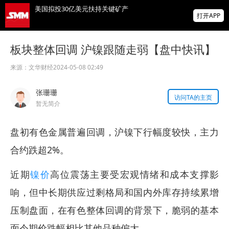
美国拟投30亿美元扶持关键矿产
打开APP
智利7月铜出口额同比增长22.7%
板块整体回调 沪镍跟随走弱【盘中快讯】
来源：
文华财经
2024-05-08 02:49
霍尔木兹海峡，重磅利好！“预计很快能达成
协议，美国届时解除封锁”！金银油齐涨！
张珊珊
访问TA的主页
掌上有色
暂无简介
为有色行业打造的神器
盘初有色金属普遍回调，沪镍下行幅度较快，主力
合约跌超2%。
近期
镍价
高位震荡主要受宏观情绪和成本支撑影
响，但中长期供应过剩格局和国内外库存持续累增
压制盘面，在有色整体回调的背景下，脆弱的基本
面令期价跌幅相比其他品种偏大。